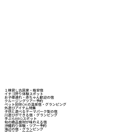
１棟貸し古民家・格安宿
イチゴ狩り体験スポット
お子様連れ・赤ちゃん歓迎の宿
クルージングツアー予約
ペット同伴OKの温泉宿・グランピング
外遊びアイテム特集
子供と遊べるテーマパーク型の宿
川遊びができる宿・グランピング
手ぶらBBQスポット
旬の絶品食材が味わえる宿
沖縄釣り体験・ツアー予約
海辺の宿・グランピング