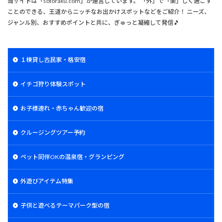
当サイトは「sotoraku.com」が運営しています。 「外」で「楽」しく過ごす
ことのできる、王道からニッチなお出かけスポットなどをご紹介！ ニーズ、
ジャンル別、おすすめポイントと共に、ぎゅっと凝縮して発信🎵
１棟貸し古民家・格安宿
イチゴ狩り体験スポット
お子様連れ・赤ちゃん歓迎の宿
クルージングツアー予約
ペット同伴OKの温泉宿・グランピング
外遊びアイテム特集
子供と遊べるテーマパーク型の宿