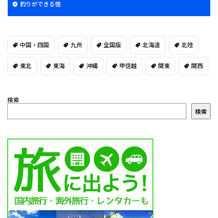
釣りができる宿
中国・四国
九州
全国版
北海道
北陸
東北
東海
沖縄
甲信越
関東
関西
検索
検索