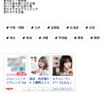
素泊まり・格安宿
釣った魚を食べられる宿
釣って食べれる釣り堀
釣りができるグランピング
釣りができる宿
中国・四国
九州
全国版
北海道
北陸
東北
東海
沖縄
甲信越
関東
関西