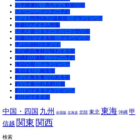
お子様連れ・赤ちゃん歓迎の宿
クルージングツアー予約
ペット同伴OKの温泉宿・グランピング
外遊びアイテム特集
子供と遊べるテーマパーク型の宿
川遊びができる宿・グランピング
手ぶらBBQスポット
旬の絶品食材が味わえる宿
沖縄釣り体験・ツアー予約
海辺の宿・グランピング
素泊まり・格安宿
釣った魚を食べられる宿
釣って食べれる釣り堀
釣りができるグランピング
釣りができる宿
東海
九州
中国・四国
甲
東北
沖縄
北陸
全国版
北海道
関東
関西
信越
検索