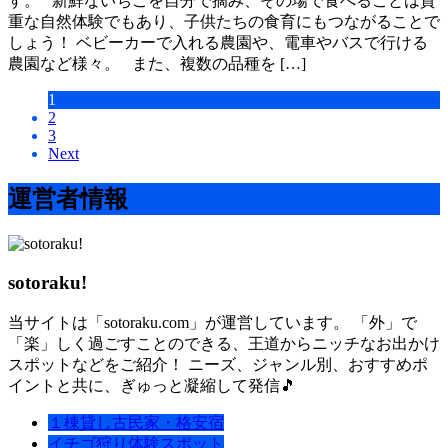
す。 新鮮ないちごを自分で摘み、その場で食べることは貴
重な自然体験でもあり、子供たちの食育にもつながることで
しょう！ ベビーカーで入れる農園や、電車やバスで行ける
農園など様々。 また、複数の品種を […]
1
2
3
Next
運営者情報
sotoraku!
当サイトは「sotoraku.com」が運営しています。 「外」で
「楽」しく過ごすことのできる、王道からニッチなお出かけ
スポットなどをご紹介！ ニーズ、ジャンル別、おすすめポ
イントと共に、ぎゅっと凝縮して発信🎵
１棟貸し古民家・格安宿
イチゴ狩り体験スポット