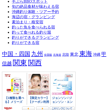
手ぶらBBQスポット
旬の絶品食材が味わえる宿
沖縄釣り体験・ツアー予約
海辺の宿・グランピング
素泊まり・格安宿
釣った魚を食べられる宿
釣って食べれる釣り堀
釣りができるグランピング
釣りができる宿
東海
九州
中国・四国
甲
東北
沖縄
北陸
全国版
北海道
関東
関西
信越