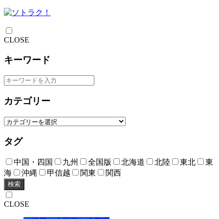
CLOSE
キーワード
カテゴリー
タグ
中国・四国
九州
全国版
北海道
北陸
東北
東
海
沖縄
甲信越
関東
関西
検索
CLOSE