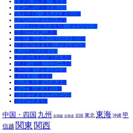
１棟貸し古民家・格安宿
イチゴ狩り体験スポット
お子様連れ・赤ちゃん歓迎の宿
クルージングツアー予約
ペット同伴OKの温泉宿・グランピング
外遊びアイテム特集
子供と遊べるテーマパーク型の宿
川遊びができる宿・グランピング
手ぶらBBQスポット
旬の絶品食材が味わえる宿
沖縄釣り体験・ツアー予約
海辺の宿・グランピング
素泊まり・格安宿
釣った魚を食べられる宿
釣って食べれる釣り堀
釣りができるグランピング
釣りができる宿
東海
九州
中国・四国
甲
東北
沖縄
北陸
全国版
北海道
関東
関西
信越