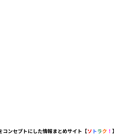
 をコンセプトにした情報まとめサイト【
ソ
ト
ラ
ク
！
】