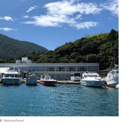
：RakutenTravel