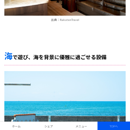
出典：RakutenTravel
海
で遊び、海を背景に優雅に過ごせる設備
ホーム
シェア
メニュー
TOPへ