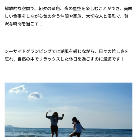
すぐ
解放的な空間で、朝夕の景色、夜の星空を楽しむことができ、美味
近
しい食事をしながら気の合う仲間や家族、大切な人と優雅で、贅
く！
海辺
沢な時間を過ごす…
グラ
ンピ
ング
で最
高の
シーサイドグランピングでは潮風を感じながら、日々の忙しさを
思い
忘れ、自然の中でリラックスした休日を過ごすのに最適です！
出作
り
を！
2
1.
【茨
城県
東茨
城郡
大洗
町】
Ｓｕ
ｇａ
ｒ