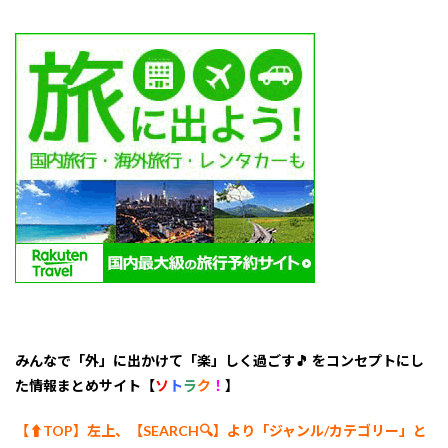
オー
シャ
ンフ
ロン
ト館
山
5
海辺
で過
ごせ
るグ
ラン
ピン
グ施
設
みんなで「外」に出かけて「楽」しく過ごす🎵 をコンセプトにし
た情報まとめサイト【
ソ
ト
ラ
ク
！
】
【⬆︎TOP】左上、【SEARCH🔍】より「ジャンル/カテゴリー
」と