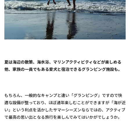
Ｂｅ
ａｃ
ｈ
Ｏａ
ｒａ
ｉ
3
2.
【茨
城県
鉾田
夏は海辺の散策、海水浴、マリンアクティビティなどが楽しめる
市】
他、家族の一員でもある愛犬と宿泊できるグランピング施設も。
隠れ
家
四季
の月
もちろん、一般的なキャンプと違い「グランピング」ですので快
4
適な設備が整っており、ほぼ通年楽しむことができますが「海が近
3.
【千
い」という利点を活かしたサマーシーズンならではの、アクティブ
葉県
で最高の思い出となる旅行を楽しんでみてはいかがでしょうか。
館山
市八
幡】