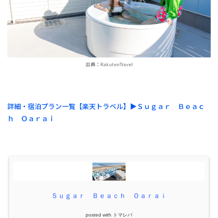
出典：RakutenTravel
詳細・宿泊プラン一覧【楽天トラベル】▶︎Ｓｕｇａｒ Ｂｅａｃ
ｈ Ｏａｒａｉ
Ｓｕｇａｒ Ｂｅａｃｈ Ｏａｒａｉ
posted with
トマレバ