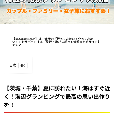
【sotoraku.com】は、皆様の「行ってみたい！やってみた
い！」をサポートする【旅行・遊びスポット情報まとめサイト】
です
🎵
目次
1
【茨
城・
千
【茨城・千葉】夏に訪れたい！海はすぐ近
葉】
く！海辺グランピングで最高の思い出作り
夏に
訪れ
を！
た
い！
海は