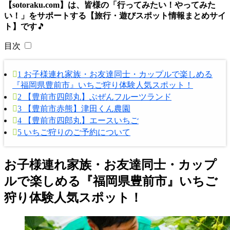
【sotoraku.com】は、皆様の「行ってみたい！やってみた
い！」をサポートする【旅行・遊びスポット情報まとめサイ
ト】です
🎵
目次
1
お子様連れ家族・お友達同士・カップルで楽しめる
『福岡県豊前市』いちご狩り体験人気スポット！
2
【豊前市四郎丸】ぶぜんフルーツランド
3
【豊前市赤熊】津田くん農園
4
【豊前市四郎丸】エースいちご
5
いちご狩りのご予約について
お子様連れ家族・お友達同士・カップ
ルで楽しめる『福岡県豊前市』いちご
狩り体験人気スポット！