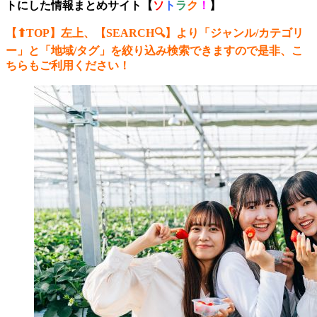
トにした情報まとめサイト【
ソ
ト
ラ
ク
！
】
【⬆︎TOP】左上、【SEARCH🔍】より「ジャンル/カテゴリ
ー
」と「地域/タグ」を絞り込み検索できますので是非、こ
ちらもご利用ください！