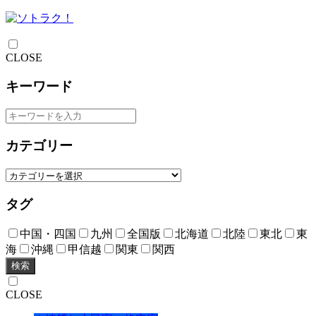
CLOSE
キーワード
カテゴリー
タグ
中国・四国
九州
全国版
北海道
北陸
東北
東
海
沖縄
甲信越
関東
関西
検索
CLOSE