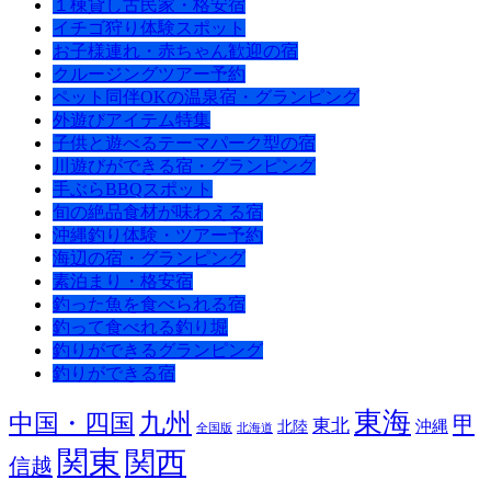
１棟貸し古民家・格安宿
イチゴ狩り体験スポット
お子様連れ・赤ちゃん歓迎の宿
クルージングツアー予約
ペット同伴OKの温泉宿・グランピング
外遊びアイテム特集
子供と遊べるテーマパーク型の宿
川遊びができる宿・グランピング
手ぶらBBQスポット
旬の絶品食材が味わえる宿
沖縄釣り体験・ツアー予約
海辺の宿・グランピング
素泊まり・格安宿
釣った魚を食べられる宿
釣って食べれる釣り堀
釣りができるグランピング
釣りができる宿
東海
九州
中国・四国
甲
東北
沖縄
北陸
全国版
北海道
関東
関西
信越