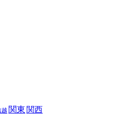
関東
関西
信越