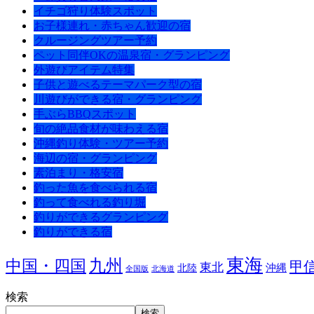
イチゴ狩り体験スポット
お子様連れ・赤ちゃん歓迎の宿
クルージングツアー予約
ペット同伴OKの温泉宿・グランピング
外遊びアイテム特集
子供と遊べるテーマパーク型の宿
川遊びができる宿・グランピング
手ぶらBBQスポット
旬の絶品食材が味わえる宿
沖縄釣り体験・ツアー予約
海辺の宿・グランピング
素泊まり・格安宿
釣った魚を食べられる宿
釣って食べれる釣り堀
釣りができるグランピング
釣りができる宿
東海
九州
中国・四国
甲
東北
沖縄
北陸
全国版
北海道
検索
検索