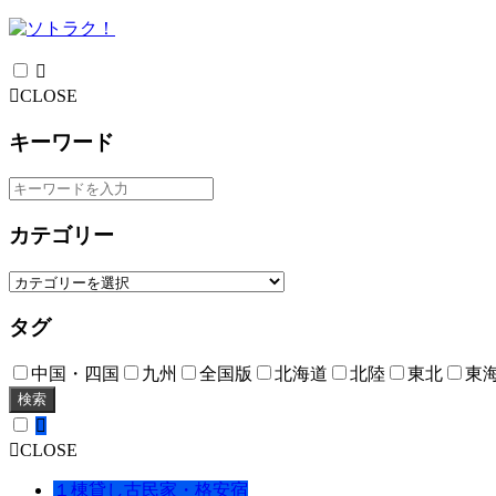
CLOSE
キーワード
カテゴリー
タグ
中国・四国
九州
全国版
北海道
北陸
東北
東
検索
CLOSE
１棟貸し古民家・格安宿