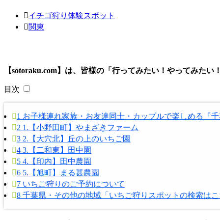
イチゴ狩り体験スポット
関東
【sotoraku.com】は、皆様の「行ってみたい！やって
目次
1
お子様連れ家族・お友達同士・カップルで楽しめる『千
2
1.【小野田町】やまざきファーム
3
2.【大穴北】丘の上のいちご園
4
3.【二和東】田中園
5
4.【印内】田中農園
6
5.【旭町】まる甚農園
7
いちご狩りのご予約について
8
千葉県・その他の地域「いちご狩りスポットの検索はこち