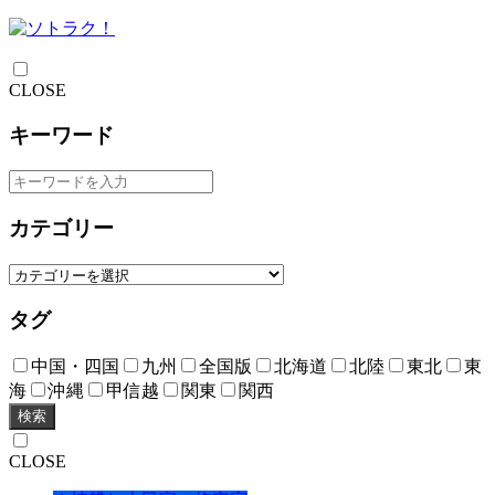
CLOSE
キーワード
カテゴリー
タグ
中国・四国
九州
全国版
北海道
北陸
東北
東
海
沖縄
甲信越
関東
関西
検索
CLOSE