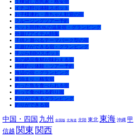
１棟貸し古民家・格安宿
イチゴ狩り体験スポット
お子様連れ・赤ちゃん歓迎の宿
クルージングツアー予約
ペット同伴OKの温泉宿・グランピング
外遊びアイテム特集
子供と遊べるテーマパーク型の宿
川遊びができる宿・グランピング
手ぶらBBQスポット
旬の絶品食材が味わえる宿
沖縄釣り体験・ツアー予約
海辺の宿・グランピング
素泊まり・格安宿
釣った魚を食べられる宿
釣って食べれる釣り堀
釣りができるグランピング
釣りができる宿
東海
九州
中国・四国
甲
東北
沖縄
北陸
全国版
北海道
関東
関西
信越