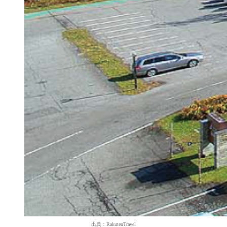
出典：RakutenTravel