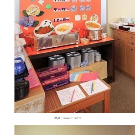
出典：RakutenTravel