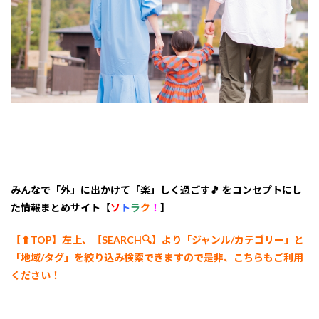
【石
川県
加賀
市】
山代
温
泉
宝生
亭
4
宿泊
施設
をご
予約
みんなで「外」に出かけて「楽」しく過ごす🎵 をコンセプトにし
する
た情報まとめサイト【
ソ
ト
ラ
ク
！
】
にあ
たっ
て
【⬆︎TOP】左上、【SEARCH🔍】より「ジャンル/カテゴリー
」と
「地域/タグ」を絞り込み検索できますので是非、こちらもご利用
ください！