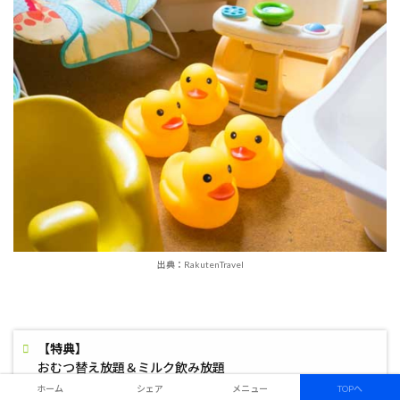
出典：RakutenTravel
【特典】
おむつ替え放題＆ミルク飲み放題
絵本や玩具やアメニティ、赤ちゃんグッズ無料貸し出し
ホーム
シェア
メニュー
TOPへ