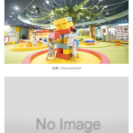
出典：RakutenTravel