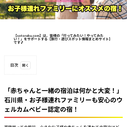
【sotoraku.com】は、皆様の「行ってみたい！やってみた
い！」をサポートする【旅行・遊びスポット情報まとめサイト】
です
🎵
目次
1
「赤ち
ゃんと
一緒の
「赤ちゃんと一緒の宿泊は何かと大変！」
宿泊は
石川県・お子様連れファミリーも安心のウ
何かと
大
ェルカムベビー認定の宿！
変！」
石川
県・お
子様連