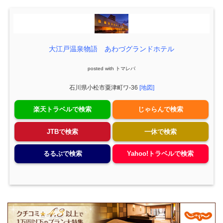
大江戸温泉物語 あわづグランドホテル
posted with
トマレバ
石川県小松市粟津町ワ-36
[地図]
楽天トラベルで検索
じゃらんで検索
JTBで検索
一休で検索
るるぶで検索
Yahoo!トラベルで検索