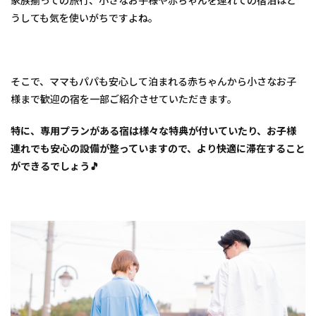
家族揃っての旅行、小さなお子様や赤ちゃんを連れての宿泊はど
れファ
うしても気を使いがちですよね。
ミリー
も安心
のウェ
ルカム
ベビー
そこで、ママもパパも安心して泊まれる赤ちゃんから小さなお子
認定の
宿！
様まで歓迎の宿を一部ご紹介させていただきます。
2
特に、専用プランがある宿は様々な特典が付いていたり、お子様
【石
川県
連れでも安心の設備が整っていますので、より快適に滞在すること
小松
ができるでしょう🎵
市】
大江
戸温
泉物
語
あわ
づグ
ラン
ドホ
テル
3