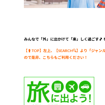
ル＆
ヴィ
ラズ
4
宿
泊
施
みんなで「外」に出かけて「楽」しく過ごす🎵
設
を
【⬆︎TOP】左上、【SEARCH🔍】より「ジャン
ご
ので是非、こちらもご利用ください！
予
約
す
る
に
あ
た
っ
て