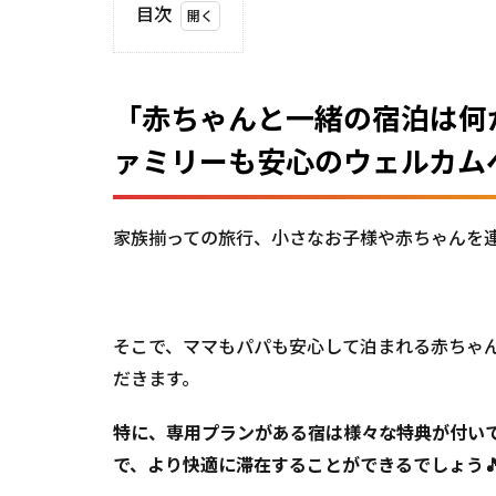
目次
1
「赤ち
ゃんと
「赤ちゃんと一緒の宿泊は何
一緒の
宿泊は
ァミリーも安心のウェルカム
何かと
大
変！」
石垣
家族揃っての旅行、小さなお子様や赤ちゃんを
島・お
子様連
れファ
ミリー
そこで、ママもパパも安心して泊まれる赤ちゃ
も安心
のウェ
だきます。
ルカム
ベビー
特に、専用プランがある宿は様々な特典が付い
認定の
で、より快適に滞在することができるでしょう
宿！