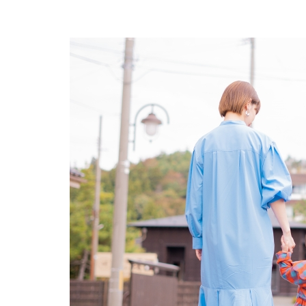
2
【石
垣市
浜崎
町】
ベッ
セル
ホテ
ル石
垣島
3
【石
垣市
新
川】
フサ
キビ
ーチ
リゾ
ート
ホテ