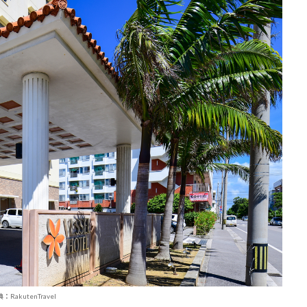
：RakutenTravel