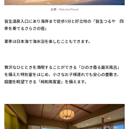
出典：RakutenTravel
皆生温泉入口にあり海岸まで徒歩5分と好立地の「皆生つるや 四
季を奏でるさらさの宿」
夏季は日本海で海水浴を楽しむこともできます。
贅沢なひとときを満喫することができる「ひのき香る露天風呂」
を備えた特別室をはじめ、小さなお子様連れでも安心の畳敷き、
庭園を眺望できる「純和風客室」を備えます。