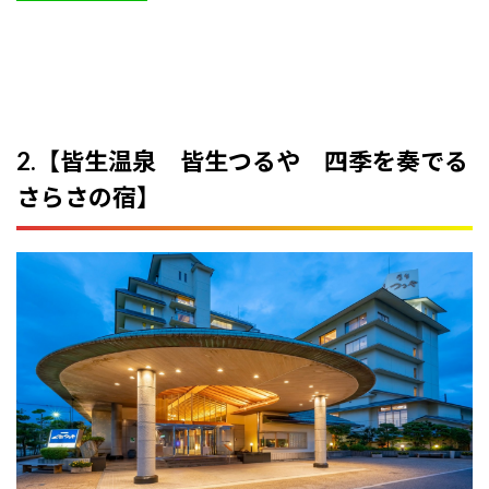
2.【皆生温泉 皆生つるや 四季を奏でる
さらさの宿】