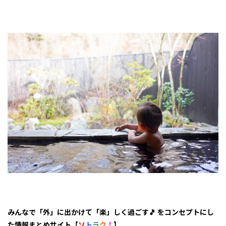
みんなで「外」に出かけて「楽」しく過ごす🎵 をコンセプトにし
た情報まとめサイト【
ソ
ト
ラ
ク
！
】