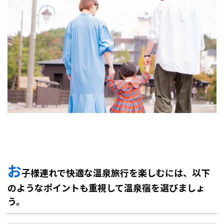
でる
さら
さの
宿】
4
3.
【皆
生温
泉
海潮
園】
5
4.
【皆
生温
泉
皆生
お
子様連れで快適な温泉旅行を楽しむには、以下
シー
サイ
のようなポイントも重視して温泉宿を選びましょ
ドホ
テ
う。
ル
海の