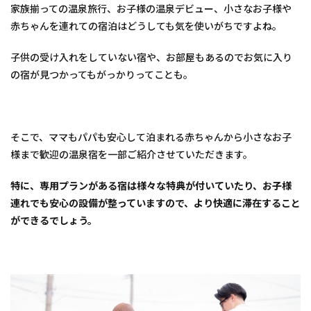
取
家族揃っての温泉旅行、お子様の温泉デビュー、小さなお子様や
県・
赤ちゃんを連れての宿泊はどうしても気を使いがちですよね。
皆生
温泉
の
子供の受け入れをしていない宿や、お部屋もあるのでお気に入り
宿』
の宿が見つかってもがっかりってことも。
2
1.
【皆
生温
そこで、ママもパパも安心して泊まれる赤ちゃんから小さなお子
泉
華水
様まで歓迎の温泉宿を一部ご紹介させていただきます。
亭】
特に、専用プランがある宿は様々な特典が付いていたり、お子様
3
2.
連れでも安心の設備が整っていますので、より快適に滞在すること
【皆
ができるでしょう。
生温
泉
皆生
つる
や
四季
を奏