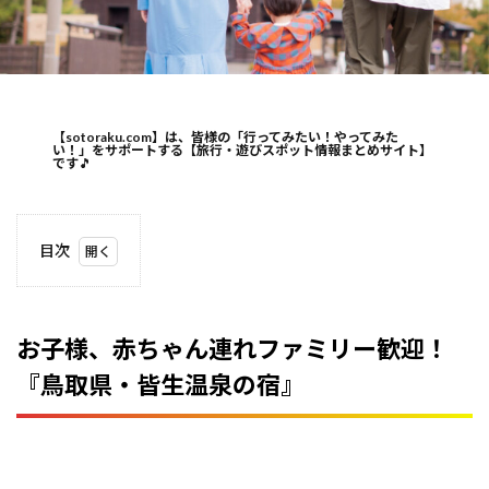
【sotoraku.com】は、皆様の「行ってみたい！やってみた
い！」をサポートする【旅行・遊びスポット情報まとめサイト】
です
🎵
目次
1
お子
様、
赤ち
お子様、赤ちゃん連れファミリー歓迎！
ゃん
『鳥取県・皆生温泉の宿』
連れ
ファ
ミリ
ー歓
迎！
『鳥