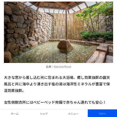
出典：RakutenTravel
大きな窓から差し込む光に包まれる大浴場、癒し効果抜群の露天
風呂と共に海中より湧き出す塩の湯は海洋性ミネラルが豊富で保
湿効果抜群。
女性側脱衣所にはベビーベッド完備で赤ちゃん連れでも安心！
フェイスタオルを完備しているので常に清潔なタオルをご利用い
ホーム
シェア
メニュー
TOPへ