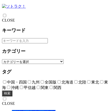
CLOSE
キーワード
カテゴリー
タグ
中国・四国
九州
全国版
北海道
北陸
東北
東
海
沖縄
甲信越
関東
関西
検索
CLOSE