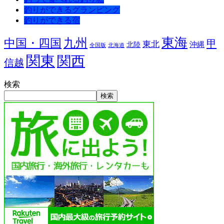
釣りができるグランピング
釣りができる宿
東海
九州
中国・四国
甲
東北
沖縄
北陸
全国版
北海道
関東
関西
信越
検索
検索