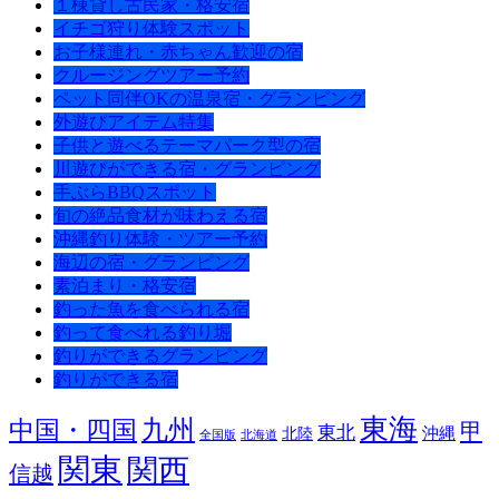
１棟貸し古民家・格安宿
イチゴ狩り体験スポット
お子様連れ・赤ちゃん歓迎の宿
クルージングツアー予約
ペット同伴OKの温泉宿・グランピング
外遊びアイテム特集
子供と遊べるテーマパーク型の宿
川遊びができる宿・グランピング
手ぶらBBQスポット
旬の絶品食材が味わえる宿
沖縄釣り体験・ツアー予約
海辺の宿・グランピング
素泊まり・格安宿
釣った魚を食べられる宿
釣って食べれる釣り堀
釣りができるグランピング
釣りができる宿
東海
九州
中国・四国
甲
東北
沖縄
北陸
全国版
北海道
関東
関西
信越