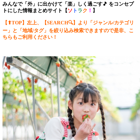
みんなで「外」に出かけて「楽」しく過ごす🎵 をコンセプ
トにした情報まとめサイト【
ソ
ト
ラ
ク
！
】
【⬆︎TOP】左上、【SEARCH🔍】より「ジャンル/カテゴリ
ー
」と「地域/タグ」を絞り込み検索できますので是非、こ
ちらもご利用ください！