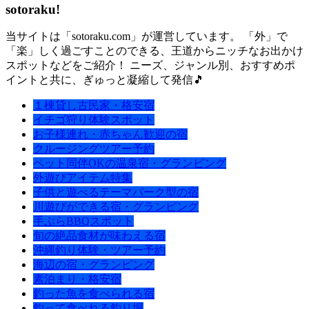
sotoraku!
当サイトは「sotoraku.com」が運営しています。 「外」で
「楽」しく過ごすことのできる、王道からニッチなお出かけ
スポットなどをご紹介！ ニーズ、ジャンル別、おすすめポ
イントと共に、ぎゅっと凝縮して発信🎵
１棟貸し古民家・格安宿
イチゴ狩り体験スポット
お子様連れ・赤ちゃん歓迎の宿
クルージングツアー予約
ペット同伴OKの温泉宿・グランピング
外遊びアイテム特集
子供と遊べるテーマパーク型の宿
川遊びができる宿・グランピング
手ぶらBBQスポット
旬の絶品食材が味わえる宿
沖縄釣り体験・ツアー予約
海辺の宿・グランピング
素泊まり・格安宿
釣った魚を食べられる宿
釣って食べれる釣り堀