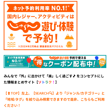
園
6
5.
【大
久保
町】
おざ
きい
ちご
園
7
6.
【芦
町】
渥美
観
みんなで「外」に出かけて「楽」しく過ごす🎵 をコンセプトにし
光
た情報まとめサイト【
ソ
ト
ラ
ク
！
】
マル
タケ
園
【⬆︎TOP】左上、【SEARCH🔍】より「ジャンル/カテゴリー
」と
「地域/タグ」を絞り込み検索できますので是非、こちらもご利用
8
7.
ください！
【大