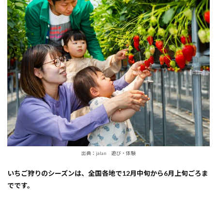
しめ
る
『愛
知県
田原
市』
いち
ご狩
り体
験人
気ス
ポッ
ト！
2
1.
【中
山
出典：jalan 遊び・体験
町】
お陽
いちご狩りのシーズンは、全国各地で12月中旬から6月上旬ごろま
様農
でです。
園
3
2.