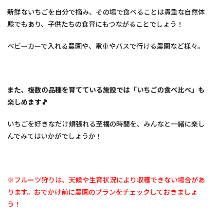
【大
久保
新鮮ないちごを自分で摘み、その場で食べることは貴重な自然体
町】
験でもあり、子供たちの食育にもつながることでしょう！
苺や
本舗
ベビーカーで入れる農園や、電車やバスで行ける農園など様々。
4
3.
【高
松
町】
また、複数の品種を育てている施設では「いちごの食べ比べ」も
いち
楽しめます🎵
ごガ
ーデ
いちごを好きなだけ頬張れる至福の時間を、みんなと一緒に楽し
ンた
はら
んでみてはいかがでしょうか！
5
4.
【中
山
※フルーツ狩りは、天候や生育状況により収穫できない場合があ
町】
ります。おでかけ前に農園のプランをチェックしておきましょ
伊良
湖清
う！
田苺