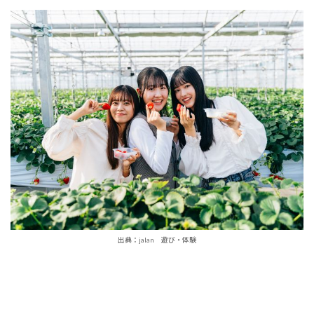
草
町】
たべ
りん
王国
9
いち
ご狩
りの
ご予
約に
つい
て
出典：jalan 遊び・体験