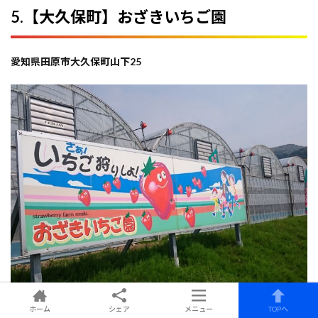
5.【大久保町】おざきいちご園
愛知県田原市大久保町山下25
ホーム
シェア
メニュー
TOPへ
出典：jalan 遊び・体験