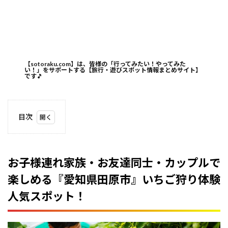
【sotoraku.com】は、皆様の「行ってみたい！やってみた
い！」をサポートする【旅行・遊びスポット情報まとめサイト】
です
🎵
目次
1
お子
様連
れ家
お子様連れ家族・お友達同士・カップルで
族・
楽しめる『愛知県田原市』いちご狩り体験
お友
達同
人気スポット！
士・
カッ
プル
で楽