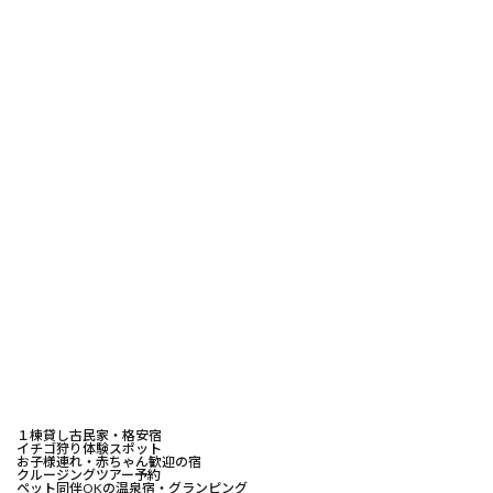
１棟貸し古民家・格安宿
イチゴ狩り体験スポット
お子様連れ・赤ちゃん歓迎の宿
クルージングツアー予約
ペット同伴OKの温泉宿・グランピング