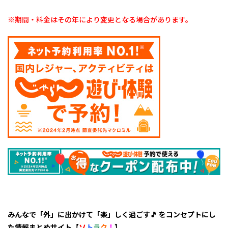
予約
OK！
※期間・料金はその年により変更となる場合があります。
みんなで「外」に出かけて「楽」しく過ごす🎵 をコンセプトにし
た情報まとめサイト【
ソ
ト
ラ
ク
！
】