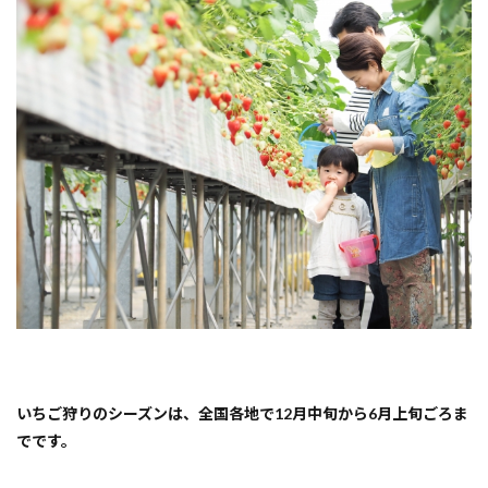
しめ
る
『熊
本
市・
玉名
市』
いち
ご狩
り体
験人
気ス
ポッ
ト！
2
【天
水
町】
坂田
農園
いちご狩りのシーズンは、全国各地で12月中旬から6月上旬ごろま
3
でです。
いち
ご狩