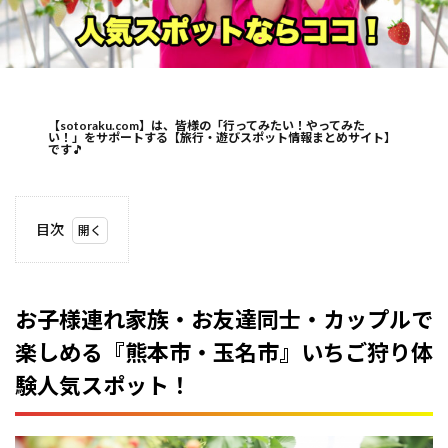
【sotoraku.com】は、皆様の「行ってみたい！やってみた
い！」をサポートする【旅行・遊びスポット情報まとめサイト】
です
🎵
目次
1
お子
様連
れ家
お子様連れ家族・お友達同士・カップルで
族・
楽しめる『熊本市・玉名市』いちご狩り体
お友
達同
験人気スポット！
士・
カッ
プル
で楽