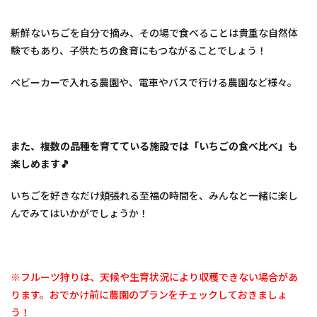
【津
市安
東
新鮮ないちごを自分で摘み、その場で食べることは貴重な自然体
町】
験でもあり、子供たちの食育にもつながることでしょう！
ファ
ミリ
ーガ
ベビーカーで入れる農園や、電車やバスで行ける農園など様々。
ーデ
ン
NHW
4
また、複数の品種を育てている施設では「いちごの食べ比べ」も
いち
楽しめます🎵
ご狩
りの
ご予
いちごを好きなだけ頬張れる至福の時間を、みんなと一緒に楽し
約に
んでみてはいかがでしょうか！
つい
て
5
三重
※フルーツ狩りは、天候や生育状況により収穫できない場合があ
県・
その
ります。おでかけ前に農園のプランをチェックしておきましょ
他の
う！