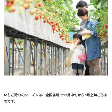
しめ
る
『三
重
県・
津
市』
いち
ご狩
り体
験人
気ス
ポッ
ト！
2
【津
市高
野尾
町】
こう
いちご狩りのシーズンは、全国各地で12月中旬から6月上旬ごろま
ちく
男爵
でです。
3