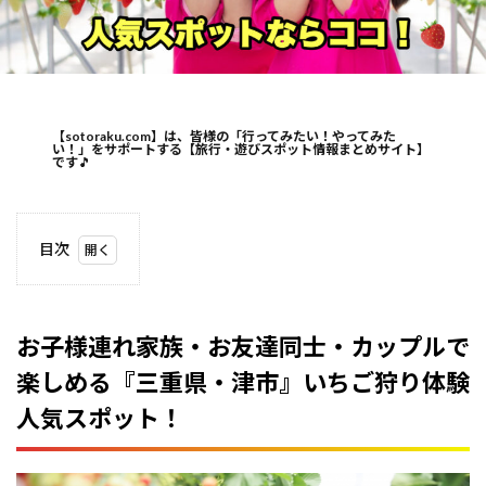
【sotoraku.com】は、皆様の「行ってみたい！やってみた
い！」をサポートする【旅行・遊びスポット情報まとめサイト】
です
🎵
目次
1
お子
様連
れ家
お子様連れ家族・お友達同士・カップルで
族・
楽しめる『三重県・津市』いちご狩り体験
お友
達同
人気スポット！
士・
カッ
プル
で楽