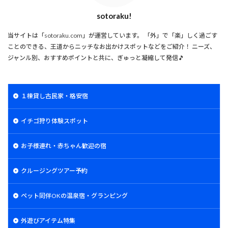
sotoraku!
当サイトは「sotoraku.com」が運営しています。 「外」で「楽」しく過ごす
ことのできる、王道からニッチなお出かけスポットなどをご紹介！ ニーズ、
ジャンル別、おすすめポイントと共に、ぎゅっと凝縮して発信🎵
１棟貸し古民家・格安宿
イチゴ狩り体験スポット
お子様連れ・赤ちゃん歓迎の宿
クルージングツアー予約
ペット同伴OKの温泉宿・グランピング
外遊びアイテム特集