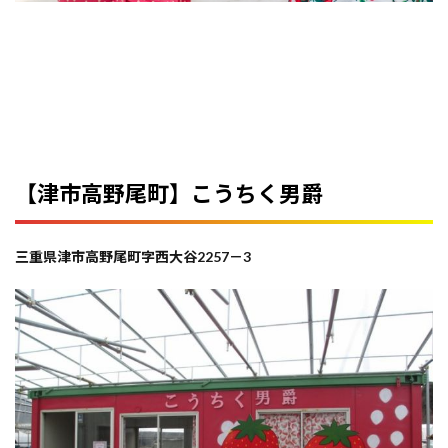
【津市高野尾町】こうちく男爵
三重県津市高野尾町字西大谷2257－3