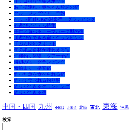
イチゴ狩り体験スポット
お子様連れ・赤ちゃん歓迎の宿
クルージングツアー予約
ペット同伴OKの温泉宿・グランピング
外遊びアイテム特集
子供と遊べるテーマパーク型の宿
川遊びができる宿・グランピング
手ぶらBBQスポット
旬の絶品食材が味わえる宿
沖縄釣り体験・ツアー予約
海辺の宿・グランピング
素泊まり・格安宿
釣った魚を食べられる宿
釣って食べれる釣り堀
釣りができるグランピング
釣りができる宿
東海
九州
中国・四国
東北
沖縄
北陸
全国版
北海道
検索