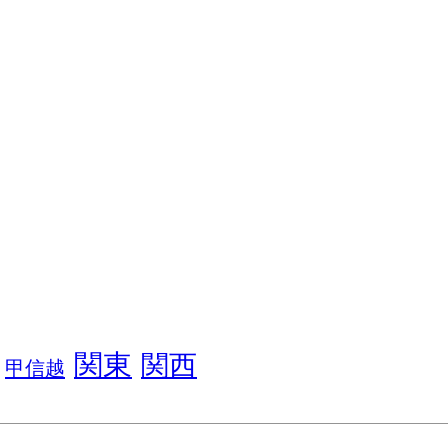
関東
関西
甲信越