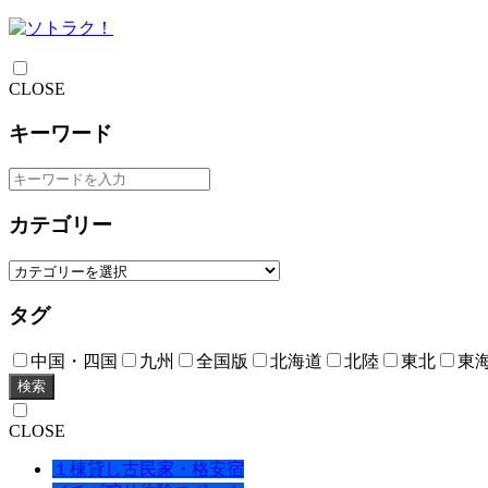
CLOSE
キーワード
カテゴリー
タグ
中国・四国
九州
全国版
北海道
北陸
東北
東
検索
CLOSE
１棟貸し古民家・格安宿