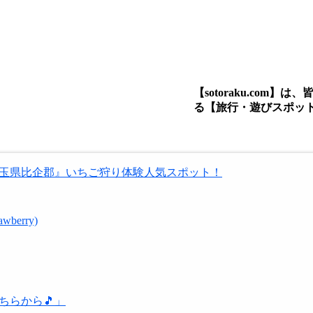
【sotoraku.co
る【旅行・遊びスポッ
玉県比企郡』いちご狩り体験人気スポット！
berry)
ちらから🎵」