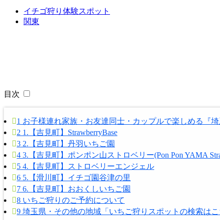
イチゴ狩り体験スポット
関東
目次
1
お子様連れ家族・お友達同士・カップルで楽しめる『埼
2
1.【吉見町】StrawberryBase
3
2.【吉見町】丹羽いちご園
4
3.【吉見町】ポンポン山ストロベリー(Pon Pon YAMA Straw
5
4.【吉見町】ストロベリーエンジェル
6
5.【滑川町】イチゴ園谷津の里
7
6.【吉見町】おおくしいちご園
8
いちご狩りのご予約について
9
埼玉県・その他の地域「いちご狩りスポットの検索はこ