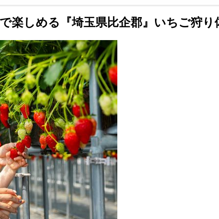
ルで楽しめる『
埼玉県比企郡
』いちご狩り