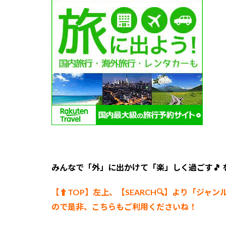
常滑
市】
湯本
館
5
快
適
に
ア
ウ
ト
ド
ア
を
満
みんなで「外」に出かけて「楽」しく過ごす🎵
喫
で
【⬆︎TOP】左上、【SEARCH🔍】より「ジャン
き
る
ので是非、こちらもご利用くださいね！
ペ
ッ