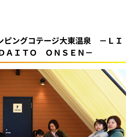
ランピングコテージ大東温泉 －ＬＩ
ＤＡＩＴＯ ＯＮＳＥＮ－