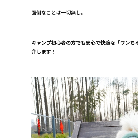
安】
グラ
面倒なことは一切無し。
ンピ
ング
コテ
ージ
大東
キャンプ初心者の方でも安心で快適な「ワンち
温
介します！
泉
－Ｌ
ＩＢ
ＥＲ
Ｔ
Ｙ
ＲＥ
ＳＯ
Ｒ
Ｔ
ＤＡ
ＩＴ
Ｏ