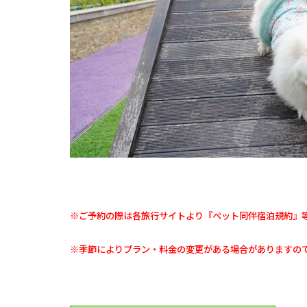
ＯＮ
ＳＥ
Ｎ－
3
【静
岡県
伊豆
市月
ケ
瀬】
ＵＦ
ＵＦ
Ｕ
ＶＩ
ＬＬ
※ご予約の際は各旅行サイトより『ペット同伴宿泊規約』
ＡＧ
Ｅ
※季節によりプラン・料金の変更がある場合がありますの
4
【愛
知県