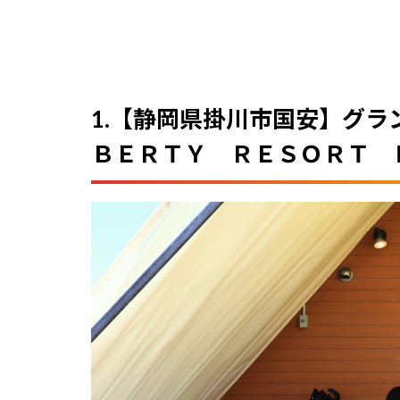
ト
同
伴
グ
ラ
ン
1.【静岡県掛川市国安】グ
ピ
ン
ＢＥＲＴＹ ＲＥＳＯＲＴ 
グ
体
験