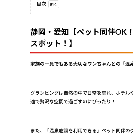
目次
1
静
岡・愛
知【ペ
静岡・愛知【ペット同伴OK
ット同
伴
スポット！】
OK！
温泉グ
ランピ
ングが
家族の一員でもある大切なワンちゃんとの「温
楽しめ
る人気
スポッ
ト！】
グランピングは自然の中で日常を忘れ、ホテル
2
適で贅沢な空間で過ごすのにぴったり！
1.
【静
岡県
掛川
市国
また、「温泉施設を利用できる」ペット同伴の