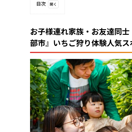
目次
1
お子
様連
お子様連れ家族・お友達同士
れ家
族・
部市
』いちご狩り体験人気ス
お友
達同
士・
カッ
プル
で楽
しめ
る
『埼
玉県
春日
部
市』
いち
ご狩