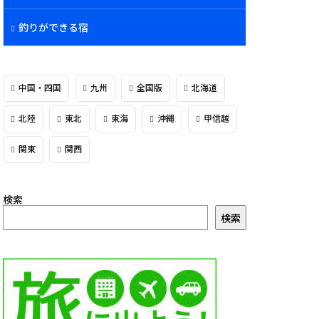
釣りができる宿
中国・四国
九州
全国版
北海道
北陸
東北
東海
沖縄
甲信越
関東
関西
検索
検索