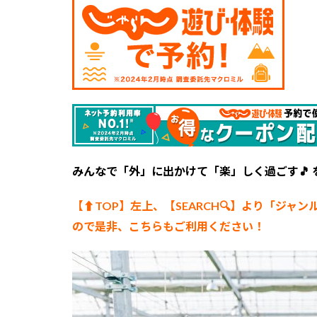
ット
の検
索は
こち
らか
ら
🎵」
みんなで「外」に出かけて「楽」しく過ごす🎵
【⬆︎TOP】左上、【SEARCH🔍】より「ジャン
ので是非、こちらもご利用ください！