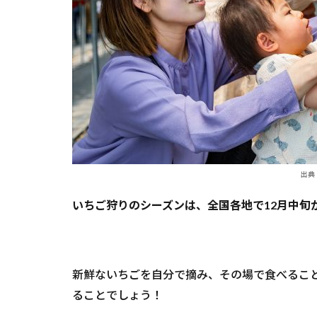
り体
験人
気ス
ポッ
ト！
2
【榎】
ホルテ
ィ貝塚
3
出典
【内
牧】
いちご狩りのシーズンは、全国各地で12月中旬
折原
果樹
園
4
新鮮ないちごを自分で摘み、その場で食べるこ
い
ることでしょう！
ち
ご