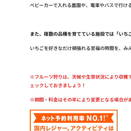
狩
ベビーカーで入れる農園や、電車やバスで行け
り
の
ご
予
また、複数の品種を育てている施設では「いちご
約
に
つ
いちごを好きなだけ頬張れる至福の時間を、み
い
て
5
※フルーツ狩りは、天候や生育状況により収穫
埼玉
県・
ェックしておきましょう！
その
他の
※期間・料金はその年により変更となる場合が
地域
「い
ちご
狩り
スポ