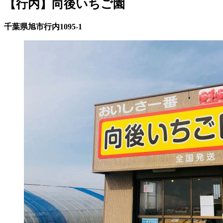
【行内】向後いちご園
千葉県旭市行内1095‐1