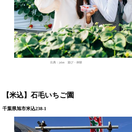
出典：jalan 遊び・体験
【米込】石毛いちご園
千葉県旭市米込238‐1