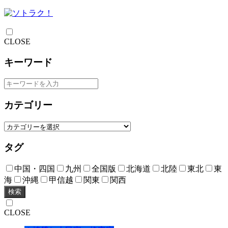
CLOSE
キーワード
カテゴリー
タグ
中国・四国
九州
全国版
北海道
北陸
東北
東
海
沖縄
甲信越
関東
関西
検索
CLOSE