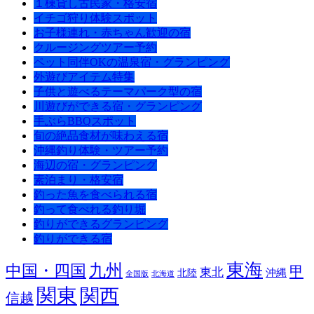
１棟貸し古民家・格安宿
イチゴ狩り体験スポット
お子様連れ・赤ちゃん歓迎の宿
クルージングツアー予約
ペット同伴OKの温泉宿・グランピング
外遊びアイテム特集
子供と遊べるテーマパーク型の宿
川遊びができる宿・グランピング
手ぶらBBQスポット
旬の絶品食材が味わえる宿
沖縄釣り体験・ツアー予約
海辺の宿・グランピング
素泊まり・格安宿
釣った魚を食べられる宿
釣って食べれる釣り堀
釣りができるグランピング
釣りができる宿
東海
九州
中国・四国
甲
東北
沖縄
北陸
全国版
北海道
関東
関西
信越