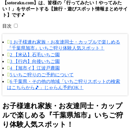
【sotoraku.com】は、皆様の「行ってみたい！やってみた
い！」をサポートする【旅行・遊びスポット情報まとめサイ
ト】です
🎵
目次
1
お子様連れ家族・お友達同士・カップルで楽しめる
『千葉県旭市』いちご狩り体験人気スポット！
2
【米込】石毛いちご園
3
【行内】向後いちご園
4
【旭市イ】江波戸農園
5
いちご狩りのご予約について
6
千葉県・その他の地域「いちご狩りスポットの検索
はこちらから🎵」じゃらん予約OK！
お子様連れ家族・お友達同士・カップ
ルで楽しめる『千葉県旭市』いちご狩
り体験人気スポット！