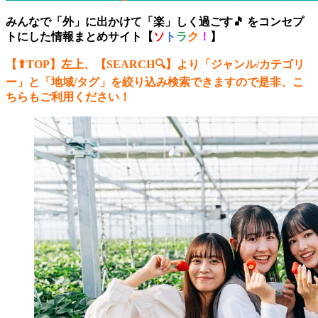
みんなで「外」に出かけて「楽」しく過ごす🎵 をコンセプ
トにした情報まとめサイト【
ソ
ト
ラ
ク
！
】
【⬆︎TOP】左上、【SEARCH🔍】より「ジャンル/カテゴリ
ー
」と「地域/タグ」を絞り込み検索できますので是非、こ
ちらもご利用ください！