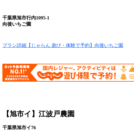
千葉県旭市行内1095‐1
向後いちご園
プラン詳細【じゃらん 遊び・体験で予約】向後いちご園
【旭市イ】江波戸農園
千葉県旭市イ76