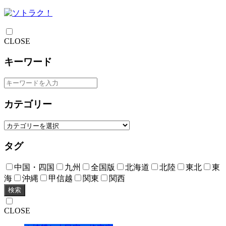
CLOSE
キーワード
カテゴリー
タグ
中国・四国
九州
全国版
北海道
北陸
東北
東
海
沖縄
甲信越
関東
関西
検索
CLOSE