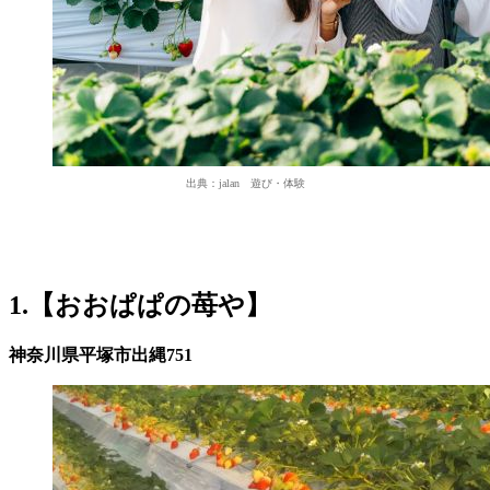
出典：jalan 遊び・体験
1.【おおぱぱの苺や】
神奈川県平塚市出縄751