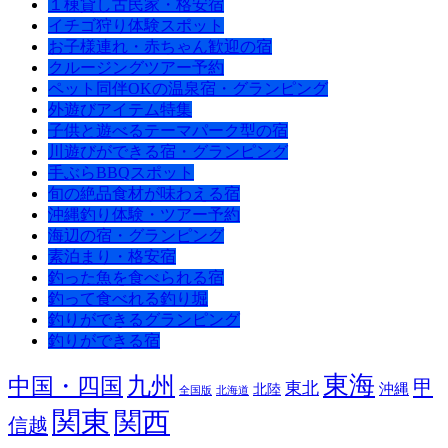
１棟貸し古民家・格安宿
イチゴ狩り体験スポット
お子様連れ・赤ちゃん歓迎の宿
クルージングツアー予約
ペット同伴OKの温泉宿・グランピング
外遊びアイテム特集
子供と遊べるテーマパーク型の宿
川遊びができる宿・グランピング
手ぶらBBQスポット
旬の絶品食材が味わえる宿
沖縄釣り体験・ツアー予約
海辺の宿・グランピング
素泊まり・格安宿
釣った魚を食べられる宿
釣って食べれる釣り堀
釣りができるグランピング
釣りができる宿
東海
九州
中国・四国
甲
東北
沖縄
北陸
全国版
北海道
関東
関西
信越