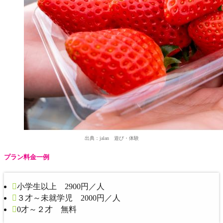
出典：jalan 遊び・体験
プラン料金一例
小学生以上 2900円／人
３才～未就学児 2000円／人
0才～２才 無料