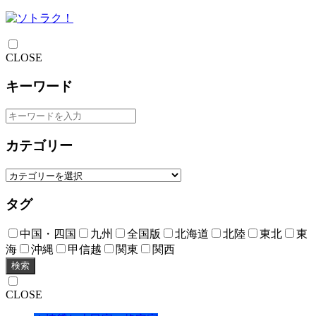
CLOSE
キーワード
カテゴリー
タグ
中国・四国
九州
全国版
北海道
北陸
東北
東
海
沖縄
甲信越
関東
関西
検索
CLOSE