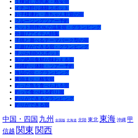
１棟貸し古民家・格安宿
イチゴ狩り体験スポット
お子様連れ・赤ちゃん歓迎の宿
クルージングツアー予約
ペット同伴OKの温泉宿・グランピング
外遊びアイテム特集
子供と遊べるテーマパーク型の宿
川遊びができる宿・グランピング
手ぶらBBQスポット
旬の絶品食材が味わえる宿
沖縄釣り体験・ツアー予約
海辺の宿・グランピング
素泊まり・格安宿
釣った魚を食べられる宿
釣って食べれる釣り堀
釣りができるグランピング
釣りができる宿
東海
九州
中国・四国
甲
東北
沖縄
北陸
全国版
北海道
関東
関西
信越