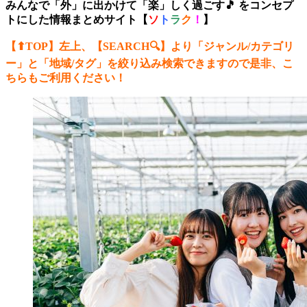
みんなで「外」に出かけて「楽」しく過ごす🎵 をコンセプ
トにした情報まとめサイト【
ソ
ト
ラ
ク
！
】
【⬆︎TOP】左上、【SEARCH🔍】より「ジャンル/カテゴリ
ー
」と「地域/タグ」を絞り込み検索できますので是非、こ
ちらもご利用ください！