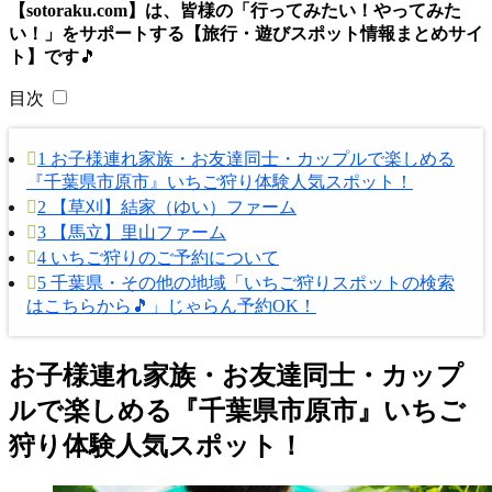
【sotoraku.com】は、皆様の「行ってみたい！やってみた
い！」をサポートする【旅行・遊びスポット情報まとめサイ
ト】です
🎵
目次
1
お子様連れ家族・お友達同士・カップルで楽しめる
『千葉県市原市』いちご狩り体験人気スポット！
2
【草刈】結家（ゆい）ファーム
3
【馬立】里山ファーム
4
いちご狩りのご予約について
5
千葉県・その他の地域「いちご狩りスポットの検索
はこちらから🎵」じゃらん予約OK！
お子様連れ家族・お友達同士・カップ
ルで楽しめる『
千葉県市原市
』いちご
狩り体験人気スポット！