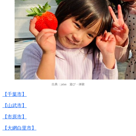
出典：jalan 遊び・体験
【千葉市】
【山武市】
【市原市】
【大網白里市】