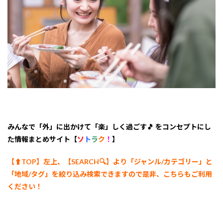
下呂
市】
フィ
ッシ
ング
セン
ター
水辺
の館
7
【岐
阜県
郡上
市】
みんなで「外」に出かけて「楽」しく過ごす🎵 をコンセプトにし
バー
た情報まとめサイト【
ソ
ト
ラ
ク
！
】
ベキ
ュー
ハウ
【⬆︎TOP】左上、【SEARCH🔍】より「ジャンル/カテゴリー
」と
ス・
「地域/タグ」を絞り込み検索できますので是非、こちらもご利用
ピッ
ください！
コロ
8
6.
【岐