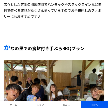
広々とした芝生の開放空間でハンモックやスラックラインなど無
料で遊べる道具がたくさん揃っていますのでお子様連れのファミ
リーにもおすすめです🎵
か
なの里での食材付き手ぶらBBQプラン
ホーム
シェア
メニュー
TOPへ