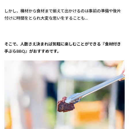
ット
なら
しかし、機材から食材まで揃えて出かけるのは事前の準備や後片
コ
コ！
付けに時間をとられ大変な思いをすることも…
2
1.【岐
阜県
高山
そこで、人数さえ決まれば気軽に楽しむことができる『食材付き
市】
手ぶらBBQ』がおすすめです。
Grill・
Dining
弥七
3
2.
【岐
阜県
海津
市】
ブル
ーベ
リー
ガー
デン