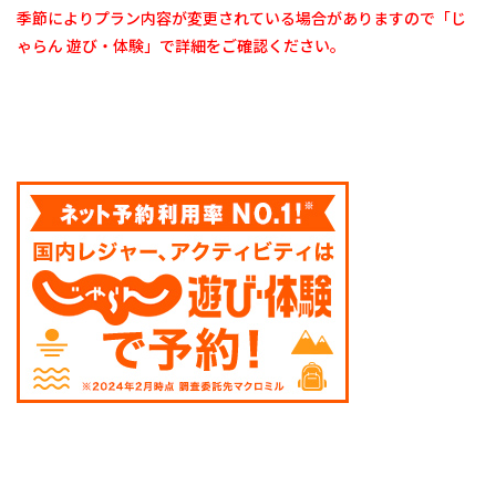
季節によりプラン内容が変更されている場合がありますので「じ
阜県
関
ゃらん 遊び・体験」で詳細をご確認ください。
市】
バー
ベキ
ュー
ハウ
ス四
季の
森
9
7.
【岐
阜県
郡上
市】
ひる
がの
高原
あぐ
りの
丘
10