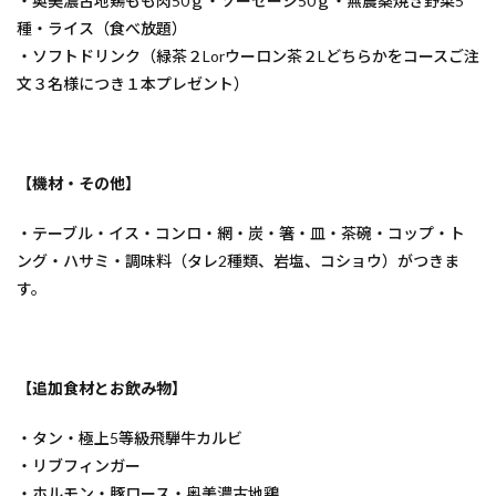
・奥美濃古地鶏もも肉50ｇ・ソーセージ50ｇ・無農薬焼き野菜5
種・ライス（食べ放題）
・ソフトドリンク（緑茶２Lorウーロン茶２Lどちらかをコースご注
文３名様につき１本プレゼント）
【機材・その他】
・テーブル・イス・コンロ・網・炭・箸・皿・茶碗・コップ・ト
ング・ハサミ・調味料（タレ2種類、岩塩、コショウ）がつきま
す。
【追加食材とお飲み物】
・タン・極上5等級飛騨牛カルビ
・リブフィンガー
・ホルモン・豚ロース・奥美濃古地鶏