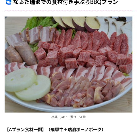
き
なぁた瑞浪での食材付き手ぶらBBQプラン
出典：jalan 遊び・体験
【Aプラン食材一例】（飛騨牛＋瑞浪ボーノポーク）