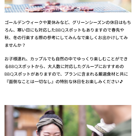
岐阜
4
3.
ゴールデンウィークや夏休みなど、グリーンシーズンの休日はもち
【岐
阜県
ろん、寒い日にも対応したBBQスポットもありますので春先や
瑞浪
秋、冬の行楽する際の参考にしてみんなで楽しくお出かけしてみ
市】
きな
ませんか？
ぁた
瑞浪
お子様連れ、カップルでも自然の中でゆっくり楽しむことができ
5
るBBQスポットから、大人数に対応したグループにおすすめの
4.
BBQスポットがありますので、プランに含まれる厳選食材と共に
【岐
『面倒なことは一切なし』の特別な休日をお楽しみください🎵
阜県
山県
市】
かな
の里
6
5.
【岐
阜県