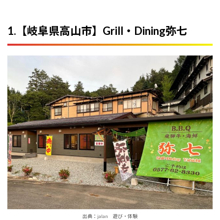
8.
【岐
阜県
1.【岐阜県高山市】Grill・Dining弥七
郡上
市】
まき
ばの
森
11
手ぶ
ら
BBQ
スポ
ット
のご
予約
につ
いて
出典：jalan 遊び・体験