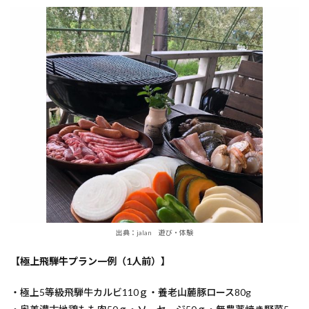
出典：jalan 遊び・体験
【極上飛騨牛プラン一例（1人前）】
・極上5等級飛騨牛カルビ110ｇ・養老山麓豚ロース80g