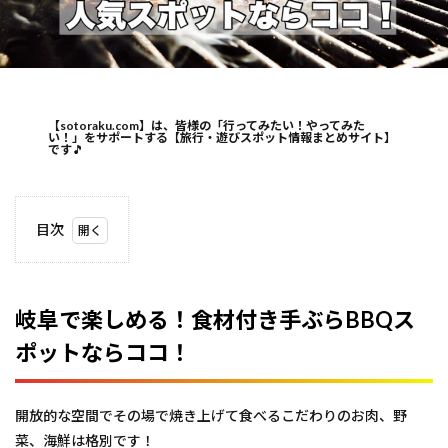
【sotoraku.com】は、皆様の「行ってみたい！やってみた
い！」をサポートする【旅行・遊びスポット情報まとめサイト】
です
🎵
目次
1
岐阜
で楽
しめ
岐阜で楽しめる！食材付き手ぶらBBQス
る！
ポットならココ！
食材
付き
手ぶ
ら
開放的な空間でその場で焼き上げて食べるこだわりのお肉、野
BBQ
スポ
菜、海鮮は格別です！