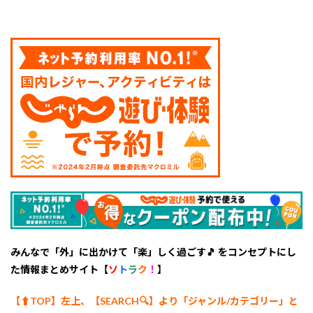
白ひ
げ】
10
マリ
ンツ
アー
のご
予約
につ
いて
みんなで「外」に出かけて「楽」しく過ごす🎵 をコンセプトにし
た情報まとめサイト【
ソ
ト
ラ
ク
！
】
【⬆︎TOP】左上、【SEARCH🔍】より「ジャンル/カテゴリー
」と