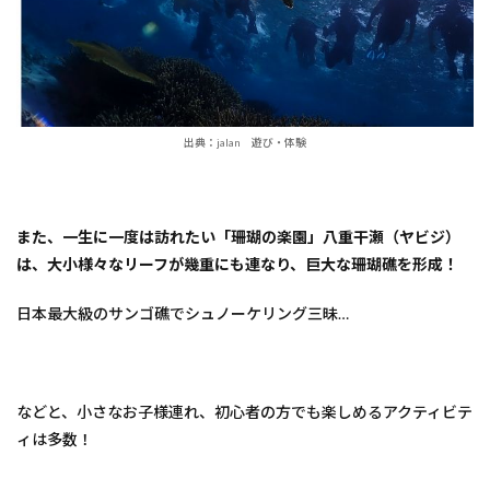
4
3.
【マ
リン
ジェ
ット
ガイ
出典：jalan 遊び・体験
ド
海
惚】
5
また、一生に一度は訪れたい「珊瑚の楽園」八重干瀬（ヤビジ）
4.
は、大小様々なリーフが幾重にも連なり、巨大な珊瑚礁を形成！
【伊
良部
島
日本最大級のサンゴ礁でシュノーケリング三昧…
海遊
びガ
イ
ド
シャ
などと、小さなお子様連れ、初心者の方でも楽しめるアクティビテ
ーカ
ィは多数！
ン】
6
5.