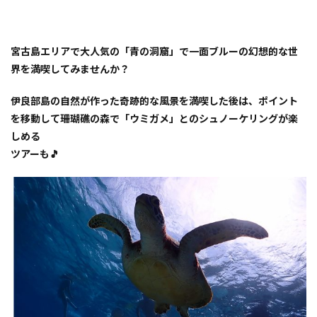
宮古島
でマリ
ンツア
ーを満
宮古島エリアで大人気の「青の洞窟」で一面ブルーの幻想的な世
喫！
界を満喫してみませんか？
2
1.
【伊良
伊良部島の自然が作った奇跡的な風景を満喫した後は、ポイント
部マリ
を移動して珊瑚礁の森で「ウミガメ」とのシュノーケリングが楽
ンツア
しめる
ー
One
ツアーも🎵
By
One】
3
2.
【伊
良部
島ツ
ア
ー
マカ
ナ】