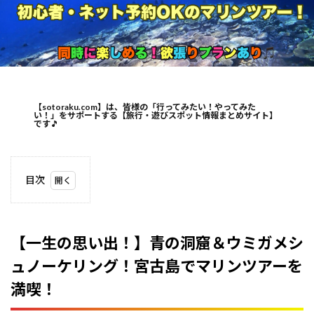
【sotoraku.com】は、皆様の「行ってみたい！やってみた
い！」をサポートする【旅行・遊びスポット情報まとめサイト】
です
🎵
目次
1
【一生
の思い
出！】
【一生の思い出！】青の洞窟＆ウミガメシ
青の洞
ュノーケリング！宮古島でマリンツアーを
窟＆ウ
ミガメ
満喫！
シュノ
ーケリ
ング！