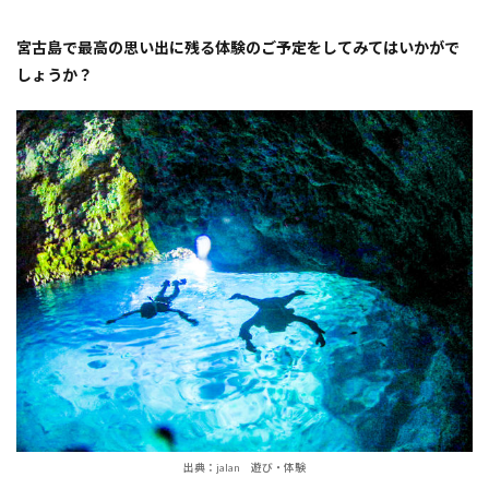
【Cheerful
宮古島】
宮古島で最高の思い出に残る体験のご予定をしてみてはいかがで
7
6.
しょうか？
【Sunnies
Miyakojima】
8
7.
【伊
良部
島観
光ガ
イド
ゆう
む
つ】
9
8.
【宮
古島
マリ
ンガ
出典：jalan 遊び・体験
イド