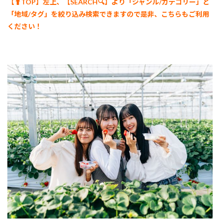
【⬆︎TOP】左上、【SEARCH🔍】より「ジャンル/カテゴリー
」と
【岸
和田
「地域/タグ」を絞り込み検索できますので是非、こちらもご利用
市】
ください！
株式
会社
きし
かん
9
8.【岸
和田
市】
Eitoku
Farm
いち
ご園
瑚
愛～
こと
な～
10
9.
【和泉
市】
BerryPark