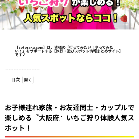
【sotoraku.com】は、皆様の「行ってみたい！やってみた
い！」をサポートする【旅行・遊びスポット情報まとめサイト】
です
🎵
目次
1
お子
様連
れ家
お子様連れ家族・お友達同士・カップルで
族・
楽しめる『大阪府』いちご狩り体験人気ス
お友
達同
ポット！
士・
カッ
プル