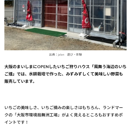
市】
IchigoLab_Izumisano
15
いち
ご狩
りの
ご予
約に
つい
出典：jalan 遊び・体験
て
大阪のまいしまにOPENしたいちご狩りハウス「風舞う海辺のいち
ご畑」では、水耕栽培で作った、みずみずしくて美味しい野菜も
販売しています。
いちごの美味しさ、いちご摘みの楽しさはもちろん、ランドマー
クの「大阪市環境局舞洲工場」がよく見えるところもおすすめポ
イントです！