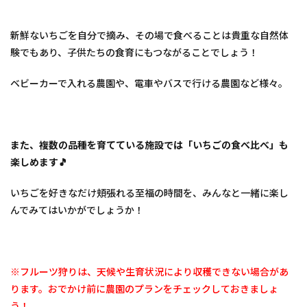
3
2.
【八
新鮮ないちごを自分で摘み、その場で食べることは貴重な自然体
尾
験でもあり、子供たちの食育にもつながることでしょう！
市】
Ｇｒ
ベビーカーで入れる農園や、電車やバスで行ける農園など様々。
ａｎ
ｄＢ
ｅｒ
ｒｙ
4
また、複数の品種を育てている施設では「いちごの食べ比べ」も
3.
楽しめます🎵
【能
勢
いちごを好きなだけ頬張れる至福の時間を、みんなと一緒に楽し
町】
パワ
んでみてはいかがでしょうか！
ーズ
いち
ご園
5
※フルーツ狩りは、天候や生育状況により収穫できない場合があ
4.
ります。おでかけ前に農園のプランをチェックしておきましょ
【能
勢
う！