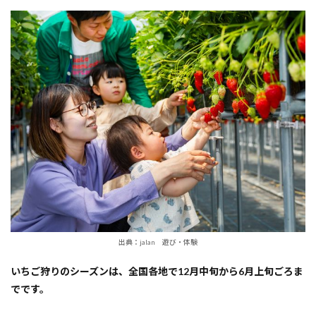
で楽
しめ
る
『大
阪
府』
いち
ご狩
り体
験人
気ス
ポッ
ト！
2
1.
【大
阪
市】
出典：jalan 遊び・体験
風舞
う海
いちご狩りのシーズンは、全国各地で12月中旬から6月上旬ごろま
辺の
でです。
いち
ご畑