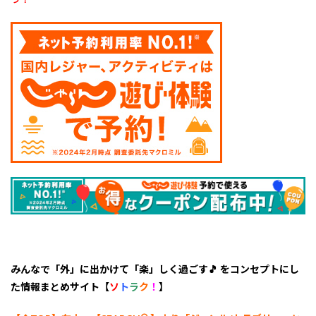
町】
月虹
いち
ご農
園
6
5.
【能
勢
町】
いち
ご縁
中川
7
6.
【茨
木
市】
小川
みんなで「外」に出かけて「楽」しく過ごす🎵 をコンセプトにし
農園
た情報まとめサイト【
ソ
ト
ラ
ク
！
】
8
7.