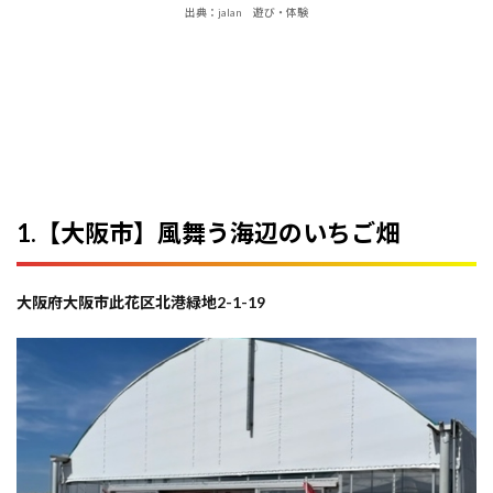
いずみの
出典：jalan 遊び・体験
11
10.【和泉
市】
MoonLightFarm
12
11.
【千
早赤
阪
村】
1.【大阪市】風舞う海辺のいちご畑
光農
園
13
大阪府大阪市此花区北港緑地2-1-19
12.
【堺
市】
39る
いる
いフ
ァー
ム
14
13.【泉佐野