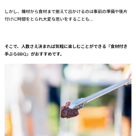
ット
なら
しかし、機材から食材まで揃えて出かけるのは事前の準備や後片
コ
コ！
付けに時間をとられ大変な思いをすることも…
2
1.【大
阪府茨木
市】
FARMER’S
そこで、人数さえ決まれば気軽に楽しむことができる『食材付き
BBQ by the
手ぶらBBQ』がおすすめです。
Farm
UNIVERSAL
3
2 .
【大
阪府
此花
区】
パー
ムガ
ーデ
ン舞
洲
4