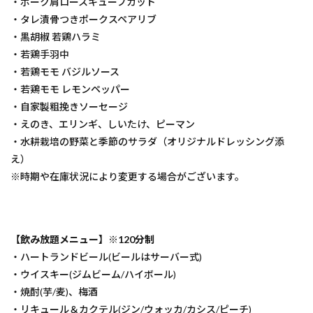
・ポーク肩ロースキューブカット
・タレ漬骨つきポークスペアリブ
・黒胡椒 若鶏ハラミ
・若鶏手羽中
・若鶏モモ バジルソース
・若鶏モモ レモンペッパー
・自家製粗挽きソーセージ
・えのき、エリンギ、しいたけ、ピーマン
・水耕栽培の野菜と季節のサラダ（オリジナルドレッシング添
え）
※時期や在庫状況により変更する場合がございます。
【飲み放題メニュー】※120分制
・ハートランドビール(ビールはサーバー式)
・ウイスキー(ジムビーム/ハイボール)
・焼酎(芋/麦)、梅酒
・リキュール＆カクテル(ジン/ウォッカ/カシス/ピーチ)