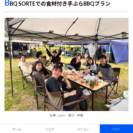
B
BQ SORTEでの食材付き手ぶらBBQプラン
出典：jalan 遊び・体験
【西中島会場限定レギュラーBBQプラン食材内容一例】
ホーム
シェア
メニュー
TOPへ