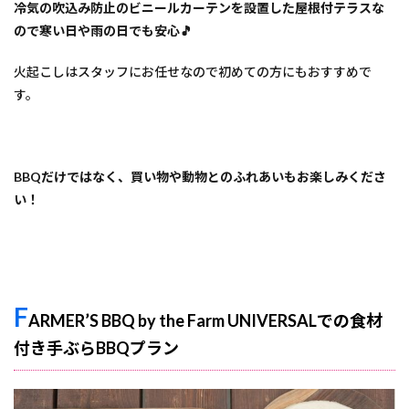
冷気の吹込み防止のビニールカーテンを設置した屋根付テラスな
かわ
ち夢
ので寒い日や雨の日でも安心🎵
楽
火起こしはスタッフにお任せなので初めての方にもおすすめで
13
手ぶ
す。
ら
BBQ
スポ
ット
のご
BBQだけではなく、買い物や動物とのふれあいもお楽しみくださ
予約
い！
につ
いて
F
ARMER’S BBQ by the Farm UNIVERSALでの食材
付き手ぶらBBQプラン