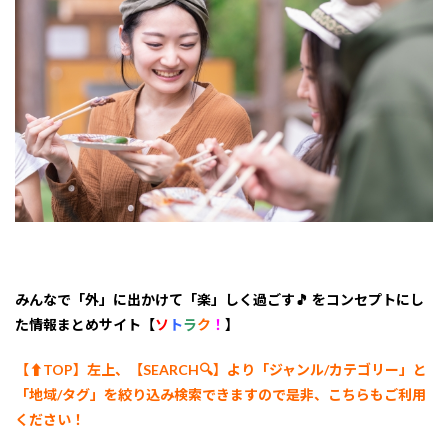
阪府淀
川区】
resora
バーベ
キュー
7
6 .
【大
阪府
箕面
市】
川と
BBQ
のキ
ャン
プフ
みんなで「外」に出かけて「楽」しく過ごす🎵 をコンセプトにし
ィー
ルド
た情報まとめサイト【
ソ
ト
ラ
ク
！
】
8
【⬆︎TOP】左上、【SEARCH🔍】より「ジャンル/カテゴリー
」と
7 .
【大
「地域/タグ」を絞り込み検索できますので是非、こちらもご利用
阪府
ください！
大阪
市】