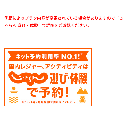
大阪
リゾ
ート
季節によりプラン内容が変更されている場合がありますので「じ
ホテ
ゃらん 遊び・体験」で詳細をご確認ください。
ル・
ロッ
ジ舞
洲
9
8 .
【大
阪府
高槻
市】
川と
森の
バー
ベキ
ュー
ラン
ド
10
9 .【大