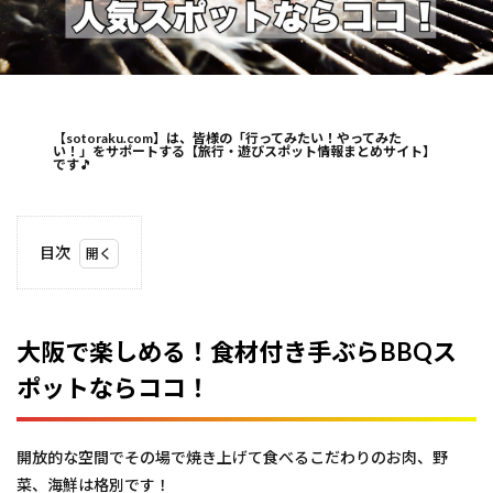
【sotoraku.com】は、皆様の「行ってみたい！やってみた
い！」をサポートする【旅行・遊びスポット情報まとめサイト】
です
🎵
目次
1
大阪
で楽
しめ
大阪で楽しめる！食材付き手ぶらBBQス
る！
ポットならココ！
食材
付き
手ぶ
ら
開放的な空間でその場で焼き上げて食べるこだわりのお肉、野
BBQ
スポ
菜、海鮮は格別です！