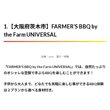
阪府堺
市】
GOOD
BBQ
大泉緑
1.【大阪府茨木市】FARMER’S BBQ by
地
the Farm UNIVERSAL
11
10 .
【大
阪府
堺
市】
出典：jalan 遊び・体験
アゴ
ーラ
「FARMER’S BBQ by the Farm UNIVERSAL」では、自然たっぷり
BBQ
のオシャレな空間で手ぶらBBQを楽しむことができます！
テラ
ス
子供から大人まで、どなたでも気軽に楽しむ事ができるBBQ体験
12
は２プランから選べる食材付き。
11.
【大
阪府
河南
町】