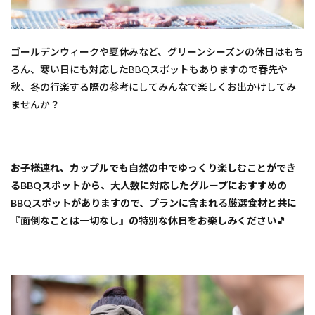
3 .
【大
阪府
ゴールデンウィークや夏休みなど、グリーンシーズンの休日はもち
八尾
市】
ろん、寒い日にも対応したBBQスポットもありますので春先や
登録
秋、冬の行楽する際の参考にしてみんなで楽しくお出かけしてみ
有形
文化
ませんか？
財萩
原家
住宅
『茶
吉
お子様連れ、カップルでも自然の中でゆっくり楽しむことができ
庵』
るBBQスポットから、大人数に対応したグループにおすすめの
5
4
BBQスポットがありますので、プランに含まれる厳選食材と共に
.【大
『面倒なことは一切なし』の特別な休日をお楽しみください🎵
阪府淀
川区】
BBQ
SORTE
6
5
.【大