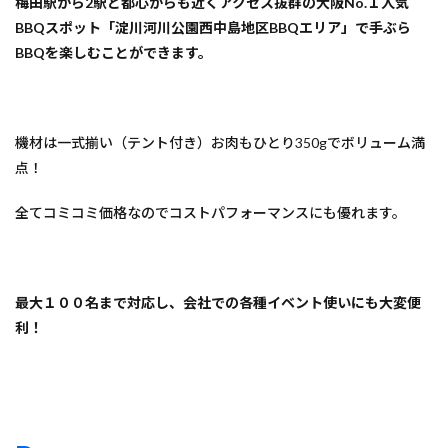
梅田駅から2駅と都心からも近くアクセス抜群の大阪No.１人気
BBQスポット「淀川河川公園西中島地区BBQエリア」で手ぶら
BBQを楽しむことができます。
機材は一式揃い（テント付き）お肉もひとり350gでボリューム満
点！
全てコミコミ価格なのでコストパフォーマンスにも優れます。
最大１００名まで対応し、会社での各種イベント使いにも大変便
利！