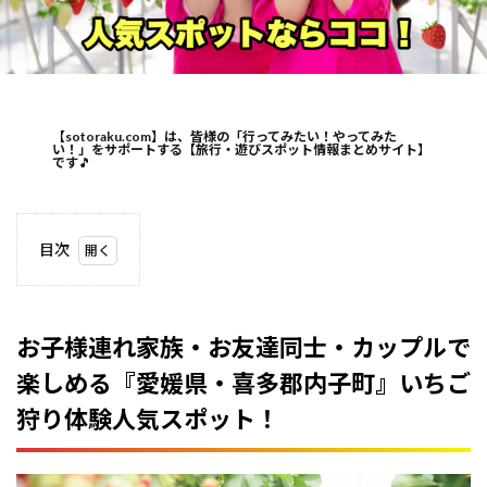
【sotoraku.com】は、皆様の「行ってみたい！やってみた
い！」をサポートする【旅行・遊びスポット情報まとめサイト】
です
🎵
目次
1
お子
様連
れ家
お子様連れ家族・お友達同士・カップルで
族・
楽しめる『愛媛県・喜多郡内子町』いちご
お友
達同
狩り体験人気スポット！
士・
カッ
プル
で楽