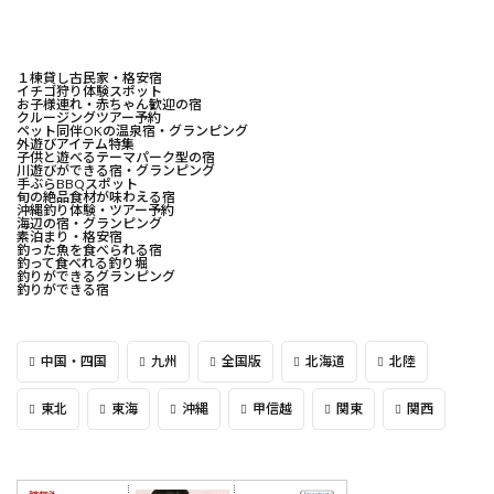
１棟貸し古民家・格安宿
イチゴ狩り体験スポット
お子様連れ・赤ちゃん歓迎の宿
クルージングツアー予約
ペット同伴OKの温泉宿・グランピング
外遊びアイテム特集
子供と遊べるテーマパーク型の宿
川遊びができる宿・グランピング
手ぶらBBQスポット
旬の絶品食材が味わえる宿
沖縄釣り体験・ツアー予約
海辺の宿・グランピング
素泊まり・格安宿
釣った魚を食べられる宿
釣って食べれる釣り堀
釣りができるグランピング
釣りができる宿
中国・四国
九州
全国版
北海道
北陸
東北
東海
沖縄
甲信越
関東
関西