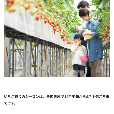
しめ
る
『愛
媛
県・
喜多
郡内
子
町』
いち
ご狩
り体
験人
気ス
ポッ
ト！
2
【内
子町
大瀬
いちご狩りのシーズンは、全国各地で12月中旬から6月上旬ごろま
東】
エコ
でです。
ファ
ーム