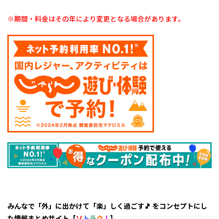
こち
らか
※期間・料金はその年により変更となる場合があります。
ら
🎵」
じゃ
らん
予約
OK！
みんなで「外」に出かけて「楽」しく過ごす🎵 をコンセプトにし
た情報まとめサイト【
ソ
ト
ラ
ク
！
】