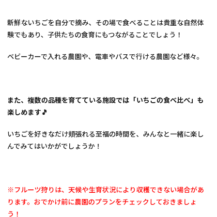
うち
こ
新鮮ないちごを自分で摘み、その場で食べることは貴重な自然体
3
験でもあり、子供たちの食育にもつながることでしょう！
いち
ご狩
りの
ベビーカーで入れる農園や、電車やバスで行ける農園など様々。
ご予
約に
つい
て
また、複数の品種を育てている施設では「いちごの食べ比べ」も
4
楽しめます🎵
愛媛
県・
その
いちごを好きなだけ頬張れる至福の時間を、みんなと一緒に楽し
他の
んでみてはいかがでしょうか！
地域
「い
ちご
狩り
スポ
※フルーツ狩りは、天候や生育状況により収穫できない場合があ
ット
ります。おでかけ前に農園のプランをチェックしておきましょ
の検
索は
う！