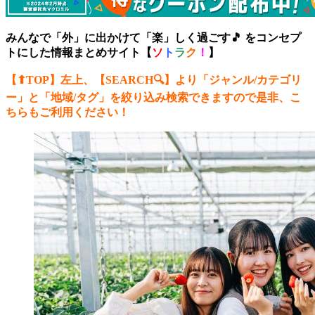
みんなで「外」に出かけて「楽」しく過ごす🎵 をコンセプ
トにした情報まとめサイト【
ソ
ト
ラ
ク
！
】
【⬆︎TOP】左上、【SEARCH🔍】より「ジャンル/カテゴリ
ー
」と「地域/タグ」を絞り込み検索できますので是非、こ
ちらもご利用ください！