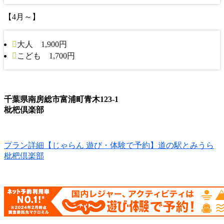
【4月～】
大人 1,900円
こども 1,700円
千葉県南房総市富浦町青木123-1
枇杷倶楽部
プラン詳細【じゃらん 遊び・体験で予約】道の駅とみうら
枇杷倶楽部