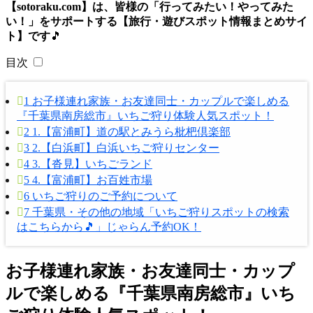
【sotoraku.com】は、皆様の「行ってみたい！やってみた
い！」をサポートする【旅行・遊びスポット情報まとめサイ
ト】です
🎵
目次
1
お子様連れ家族・お友達同士・カップルで楽しめる
『千葉県南房総市』いちご狩り体験人気スポット！
2
1.【富浦町】道の駅とみうら枇杷倶楽部
3
2.【白浜町】白浜いちご狩りセンター
4
3.【沓見】いちごランド
5
4.【富浦町】お百姓市場
6
いちご狩りのご予約について
7
千葉県・その他の地域「いちご狩りスポットの検索
はこちらから🎵」じゃらん予約OK！
お子様連れ家族・お友達同士・カップ
ルで楽しめる『千葉県南房総市』いち