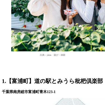
出典：jalan 遊び・体験
1.【富浦町】道の駅とみうら枇杷倶楽部
千葉県南房総市富浦町青木123-1