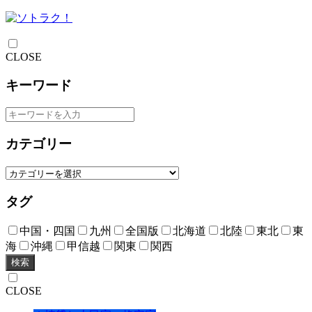
CLOSE
キーワード
カテゴリー
タグ
中国・四国
九州
全国版
北海道
北陸
東北
東
海
沖縄
甲信越
関東
関西
検索
CLOSE