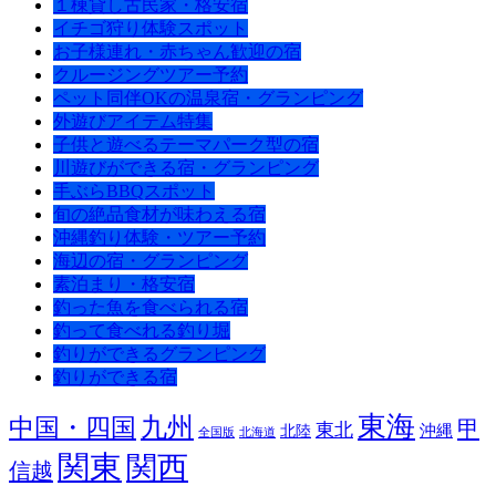
１棟貸し古民家・格安宿
イチゴ狩り体験スポット
お子様連れ・赤ちゃん歓迎の宿
クルージングツアー予約
ペット同伴OKの温泉宿・グランピング
外遊びアイテム特集
子供と遊べるテーマパーク型の宿
川遊びができる宿・グランピング
手ぶらBBQスポット
旬の絶品食材が味わえる宿
沖縄釣り体験・ツアー予約
海辺の宿・グランピング
素泊まり・格安宿
釣った魚を食べられる宿
釣って食べれる釣り堀
釣りができるグランピング
釣りができる宿
東海
九州
中国・四国
甲
東北
沖縄
北陸
全国版
北海道
関東
関西
信越