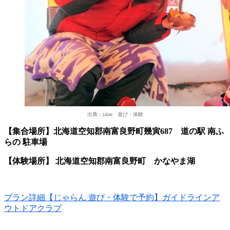
出典：jalan 遊び・体験
【集合場所】北海道空知郡南富良野町幾寅687 道の駅 南ふ
らの 駐車場
【体験場所】 北海道空知郡南富良野町 かなやま湖
プラン詳細【じゃらん 遊び・体験で予約】ガイドラインア
ウトドアクラブ