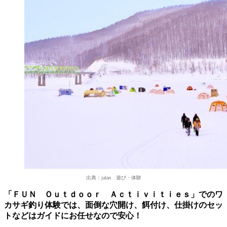
出典：jalan 遊び・体験
「ＦＵＮ Ｏｕｔｄｏｏｒ Ａｃｔｉｖｉｔｉｅｓ」でのワ
カサギ釣り体験では、面倒な穴開け、餌付け、仕掛けのセッ
トなどはガイドにお任せなので安心！