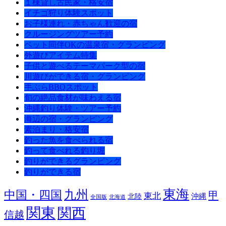
１棟貸し古民家・格安宿
イチゴ狩り体験スポット
お子様連れ・赤ちゃん歓迎の宿
クルージングツアー予約
ペット同伴OKの温泉宿・グランピング
外遊びアイテム特集
子供と遊べるテーマパーク型の宿
川遊びができる宿・グランピング
手ぶらBBQスポット
旬の絶品食材が味わえる宿
沖縄釣り体験・ツアー予約
海辺の宿・グランピング
素泊まり・格安宿
釣った魚を食べられる宿
釣って食べれる釣り堀
釣りができるグランピング
釣りができる宿
東海
九州
中国・四国
甲
東北
沖縄
北陸
全国版
北海道
関東
関西
信越