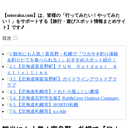
【sotoraku.com】は、皆様の「行ってみたい！やってみた
い！」をサポートする【旅行・遊びスポット情報まとめサイ
ト】です
🎵
目次
1
観光にも人気！富良野・札幌で『ワカサギ釣り体験
＆釣りたてを食べられる！』おすすめスポット紹介！
2
1.【北海道富良野町】ＦＵＮ Ｏｕｔｄｏｏｒ Ａ
ｃｔｉｖｉｔｉｅｓ
3
2.【北海道南富良野町】ガイドラインアウトドアク
ラブ
4
3.【北海道札幌市】とれた小屋ふじい農場
5
4.【北海道石狩市生振】Raft&Crew Outdoor Company.
6
5.【北海道札幌市】HORTO札幌
7
6.【北海道札幌市】n.s ride