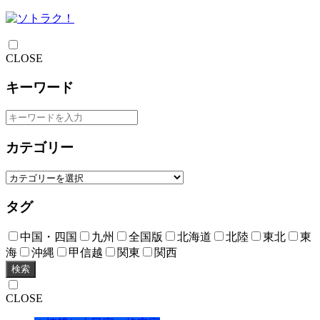
CLOSE
キーワード
カテゴリー
タグ
中国・四国
九州
全国版
北海道
北陸
東北
東
海
沖縄
甲信越
関東
関西
検索
CLOSE