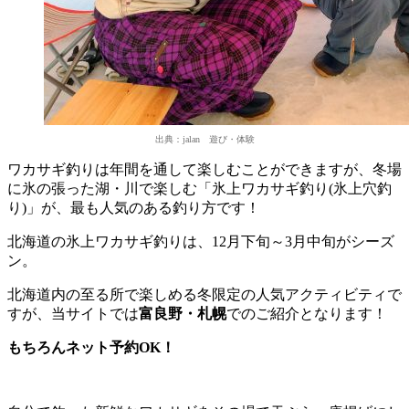
出典：jalan 遊び・体験
ワカサギ釣りは年間を通して楽しむことができますが、冬場
に氷の張った湖・川で楽しむ「氷上ワカサギ釣り(氷上穴釣
り)」が、最も人気のある釣り方です！
北海道の氷上ワカサギ釣りは、12月下旬～3月中旬がシーズ
ン。
北海道内の至る所で楽しめる冬限定の人気アクティビティで
すが、当サイトでは
富良野・札幌
でのご紹介となります！
もちろんネット予約OK！