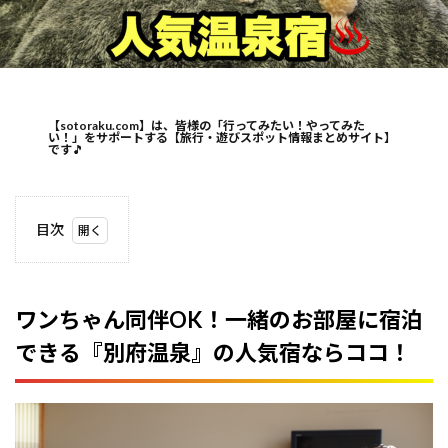
【sotoraku.com】は、皆様の「行ってみたい！やってみた
い！」をサポートする【旅行・遊びスポット情報まとめサイト】
です
🎵
目次
1
ワン
ちゃ
ん同
ワンちゃん同伴OK！一緒のお部屋に宿泊
伴
できる『別府温泉』の人気宿ならココ！
OK！
一緒
のお
部屋
に宿
泊で