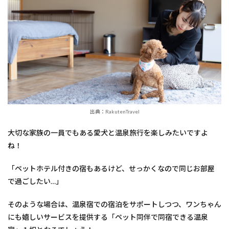
きる
『別
府温
泉』
の人
気宿
なら
コ
コ！
2
【別
出典：RakutenTravel
府温
泉
わん
大切な家族の一員でもある愛犬と温泉旅行を楽しみたいですよ
この
ね！
宿
ゆる
「ペットホテル付きの宿もあるけど、せっかくなので同じお部屋
り】
で過ごしたい…」
3
【別
そのような場合は、温泉宿での宿泊をサポートしつつ、ワンちゃん
府温
泉
にも嬉しいサービスを提供する「ペット同伴で同宿できる温泉
ホテ