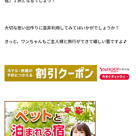
宿」１択となるでしょう！
ル好
楽】
4
わん
大切な思い出作りに是非利用してみてはいかがでしょうか？
ちゃ
んと
一緒
きっと、ワンちゃんもご主人様と旅行ができて嬉しい筈ですよ🎵
に宿
泊で
きる
宿