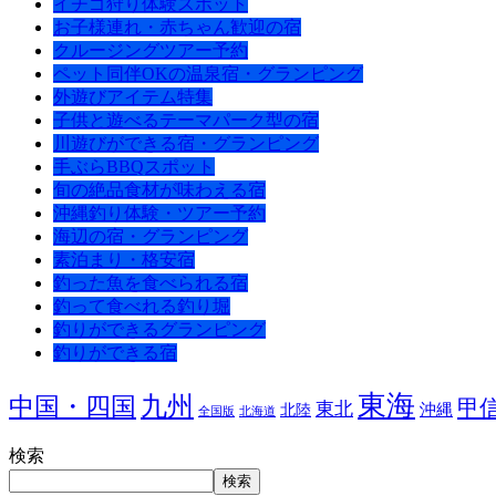
イチゴ狩り体験スポット
お子様連れ・赤ちゃん歓迎の宿
クルージングツアー予約
ペット同伴OKの温泉宿・グランピング
外遊びアイテム特集
子供と遊べるテーマパーク型の宿
川遊びができる宿・グランピング
手ぶらBBQスポット
旬の絶品食材が味わえる宿
沖縄釣り体験・ツアー予約
海辺の宿・グランピング
素泊まり・格安宿
釣った魚を食べられる宿
釣って食べれる釣り堀
釣りができるグランピング
釣りができる宿
東海
九州
中国・四国
甲
東北
沖縄
北陸
全国版
北海道
検索
検索