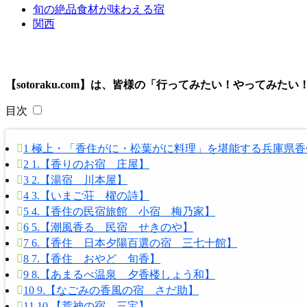
旬の絶品食材が味わえる宿
関西
【sotoraku.com】は、皆様の「行ってみたい！やって
目次
1
極上・「香住がに・松葉がに料理」を堪能する兵庫県香
2
1.【香りのお宿 庄屋】
3
2.【湯宿 川本屋】
4
3.【いまご荘 櫂の詩】
5
4.【香住の民宿旅館 小宿 梅乃家】
6
5.【潮風香る 民宿 せきのや】
7
6.【香住 日本夕陽百選の宿 三七十館】
8
7.【香住 おやど 旬香】
9
8.【あまるべ温泉 夕香楼しょう和】
10
9.【なごみの香風の宿 さだ助】
11
10.【荒神の宿 三宝】