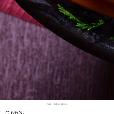
出典：RakutenTravel
としても有名。