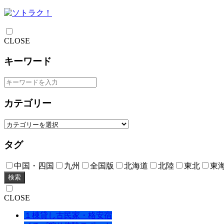
CLOSE
キーワード
カテゴリー
タグ
中国・四国
九州
全国版
北海道
北陸
東北
東
検索
CLOSE
１棟貸し古民家・格安宿