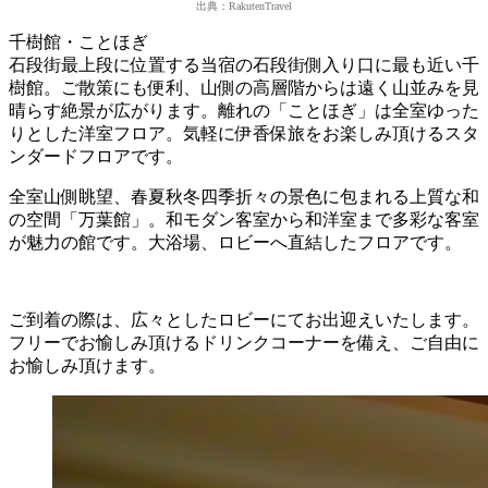
出典：RakutenTravel
千樹館・ことほぎ
石段街最上段に位置する当宿の石段街側入り口に最も近い千
樹館。ご散策にも便利、山側の高層階からは遠く山並みを見
晴らす絶景が広がります。離れの「ことほぎ」は全室ゆった
りとした洋室フロア。気軽に伊香保旅をお楽しみ頂けるスタ
ンダードフロアです。
全室山側眺望、春夏秋冬四季折々の景色に包まれる上質な和
の空間「万葉館」。和モダン客室から和洋室まで多彩な客室
が魅力の館です。大浴場、ロビーへ直結したフロアです。
ご到着の際は、広々としたロビーにてお出迎えいたします。
フリーでお愉しみ頂けるドリンクコーナーを備え、ご自由に
お愉しみ頂けます。