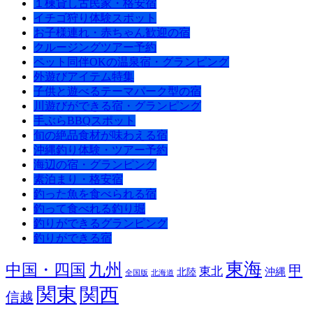
１棟貸し古民家・格安宿
イチゴ狩り体験スポット
お子様連れ・赤ちゃん歓迎の宿
クルージングツアー予約
ペット同伴OKの温泉宿・グランピング
外遊びアイテム特集
子供と遊べるテーマパーク型の宿
川遊びができる宿・グランピング
手ぶらBBQスポット
旬の絶品食材が味わえる宿
沖縄釣り体験・ツアー予約
海辺の宿・グランピング
素泊まり・格安宿
釣った魚を食べられる宿
釣って食べれる釣り堀
釣りができるグランピング
釣りができる宿
東海
九州
中国・四国
甲
東北
沖縄
北陸
全国版
北海道
関東
関西
信越