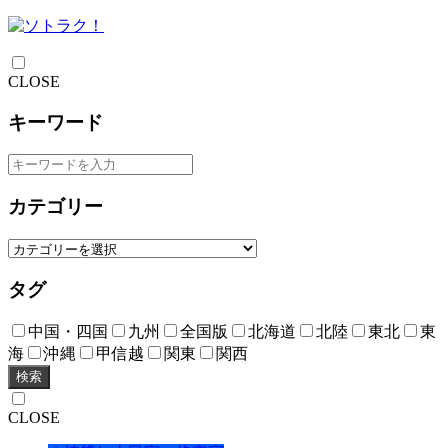
CLOSE
キーワード
カテゴリー
タグ
中国・四国
九州
全国版
北海道
北陸
東北
東
海
沖縄
甲信越
関東
関西
検索
CLOSE