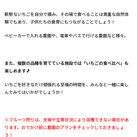
園
3
新鮮ないちごを自分で摘み、その場で食べることは貴重な自然体
いち
験でもあり、子供たちの食育にもつながることでしょう！
ご狩
りの
ご予
ベビーカーで入れる農園や、電車やバスで行ける農園など様々。
約に
つい
て
4
また、複数の品種を育てている施設では「いちごの食べ比べ」も
愛媛
楽しめます🎵
県・
その
他の
いちごを好きなだけ頬張れる至福の時間を、みんなと一緒に楽し
地域
んでみてはいかがでしょうか！
「い
ちご
狩り
スポ
ット
※フルーツ狩りは、天候や生育状況により収穫できない場合があ
の検
ります。おでかけ前に農園のプランをチェックしておきましょ
索は
こち
う！