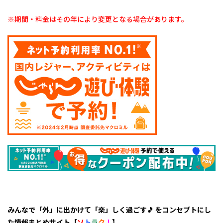
らか
ら
※期間・料金はその年により変更となる場合があります。
🎵」
じゃ
らん
予約
OK！
みんなで「外」に出かけて「楽」しく過ごす🎵 をコンセプトにし
た情報まとめサイト【
ソ
ト
ラ
ク
！
】