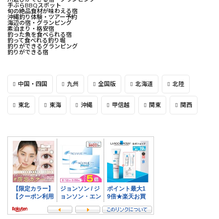
手ぶらBBQスポット
旬の絶品食材が味わえる宿
沖縄釣り体験・ツアー予約
海辺の宿・グランピング
素泊まり・格安宿
釣った魚を食べられる宿
釣って食べれる釣り堀
釣りができるグランピング
釣りができる宿
中国・四国
九州
全国版
北海道
北陸
東北
東海
沖縄
甲信越
関東
関西