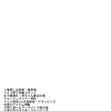
１棟貸し古民家・格安宿
イチゴ狩り体験スポット
お子様連れ・赤ちゃん歓迎の宿
クルージングツアー予約
ペット同伴OKの温泉宿・グランピング
外遊びアイテム特集
子供と遊べるテーマパーク型の宿
川遊びができる宿・グランピング