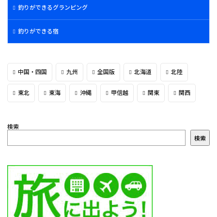
釣りができるグランピング
釣りができる宿
中国・四国
九州
全国版
北海道
北陸
東北
東海
沖縄
甲信越
関東
関西
検索
検索