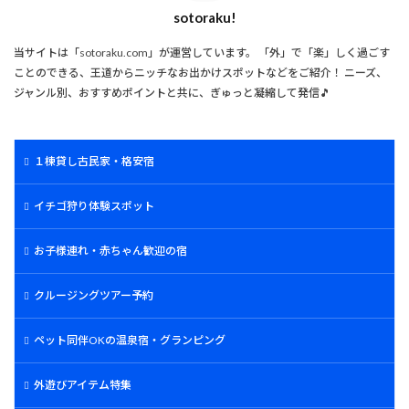
sotoraku!
当サイトは「sotoraku.com」が運営しています。 「外」で「楽」しく過ごす
ことのできる、王道からニッチなお出かけスポットなどをご紹介！ ニーズ、
ジャンル別、おすすめポイントと共に、ぎゅっと凝縮して発信🎵
１棟貸し古民家・格安宿
イチゴ狩り体験スポット
お子様連れ・赤ちゃん歓迎の宿
クルージングツアー予約
ペット同伴OKの温泉宿・グランピング
外遊びアイテム特集