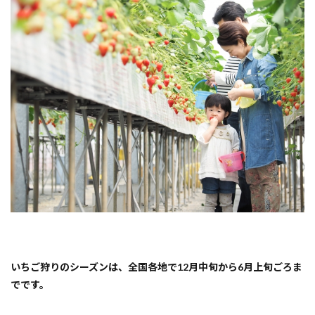
しめ
る
『愛
媛
県・
伊予
郡松
前
町』
いち
ご狩
り体
験人
気ス
ポッ
ト！
2
【松
前町
中川
いちご狩りのシーズンは、全国各地で12月中旬から6月上旬ごろま
原】
まん
でです。
まイ
チゴ