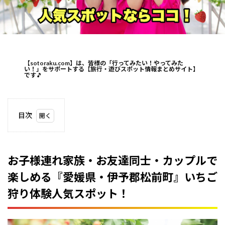
【sotoraku.com】は、皆様の「行ってみたい！やってみた
い！」をサポートする【旅行・遊びスポット情報まとめサイト】
です
🎵
目次
1
お子
様連
れ家
お子様連れ家族・お友達同士・カップルで
族・
楽しめる『愛媛県・伊予郡松前町』いちご
お友
達同
狩り体験人気スポット！
士・
カッ
プル
で楽