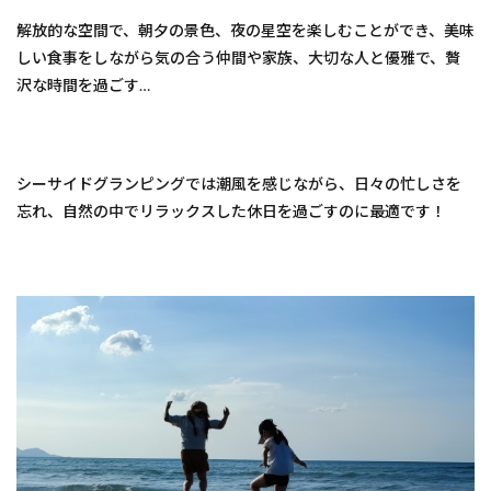
い！
解放的な空間で、朝夕の景色、夜の星空を楽しむことができ、美味
海は
しい食事をしながら気の合う仲間や家族、大切な人と優雅で、贅
すぐ
近
沢な時間を過ごす…
く！
海辺
グラ
ンピ
ング
シーサイドグランピングでは潮風を感じながら、日々の忙しさを
で最
忘れ、自然の中でリラックスした休日を過ごすのに最適です！
高の
思い
出作
り
を！
2
1.
【福
岡県
福津
市】
グラ
ンピ
ング