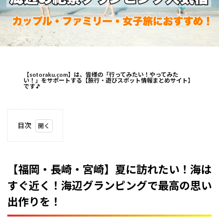
【sotoraku.com】は、皆様の「行ってみたい！やってみた
い！」をサポートする【旅行・遊びスポット情報まとめサイト】
です
🎵
目次
1
【福
岡・
長
【福岡・長崎・宮崎】夏に訪れたい！海は
崎・
すぐ近く！海辺グランピングで最高の思い
宮
崎】
出作りを！
夏に
訪れ
た