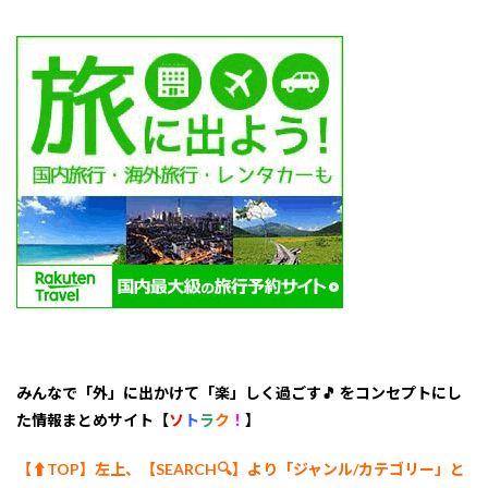
3.
【長
崎県
松浦
市福
島
町】
グラ
ンピ
ング
ビレ
ッジ
シー
グラ
ン
5
4.
【長崎
県長崎
市伊王
みんなで「外」に出かけて「楽」しく過ごす🎵 をコンセプトにし
島町】
た情報まとめサイト【
ソ
ト
ラ
ク
！
】
i+Land
nagasaki
【⬆︎TOP】左上、【SEARCH🔍】より「ジャンル/カテゴリー
」と
6