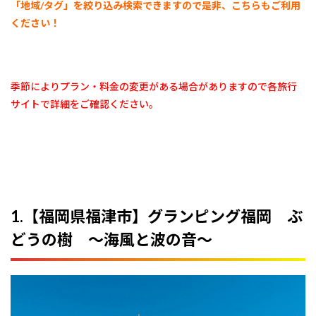
「地域/タグ」を絞り込み検索できますので是非、こちらもご利用
5.
【宮
ください！
崎県
日南
市】
カー
ムラ
季節によりプラン・料金の変更がある場合がありますので各旅行
ナイ
サイトで詳細をご確認ください。
ハー
バー
7
海辺
で過
ごせ
るグ
ラン
1.【福岡県福津市】グランピング福岡 ぶ
ピン
どうの樹 ～海風と波の音～
グ施
設