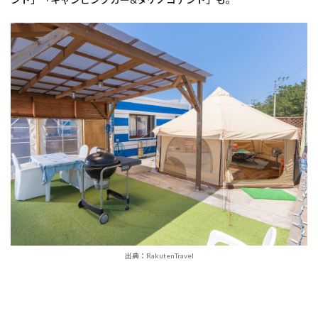
出典：RakutenTravel