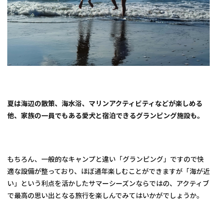
福
岡
ぶど
うの
樹
～海
風と
波の
音～
3
2.
夏は海辺の散策、海水浴、マリンアクティビティなどが楽しめる
【福
他、家族の一員でもある愛犬と宿泊できるグランピング施設も。
岡県
遠賀
郡岡
垣
町】
もちろん、一般的なキャンプと違い「グランピング」ですので快
海辺
適な設備が整っており、ほぼ通年楽しむことができますが「海が近
の鮨
宿
い」という利点を活かしたサマーシーズンならではの、アクティブ
八幡
で最高の思い出となる旅行を楽しんでみてはいかがでしょうか。
屋
4