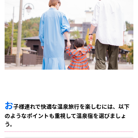
でる
さら
さの
宿】
4
3.
【皆
生温
泉
海潮
園】
5
4.
【皆
生温
泉
皆生
お
子様連れで快適な温泉旅行を楽しむには、以下
シー
サイ
のようなポイントも重視して温泉宿を選びましょ
ドホ
テ
う。
ル
海の