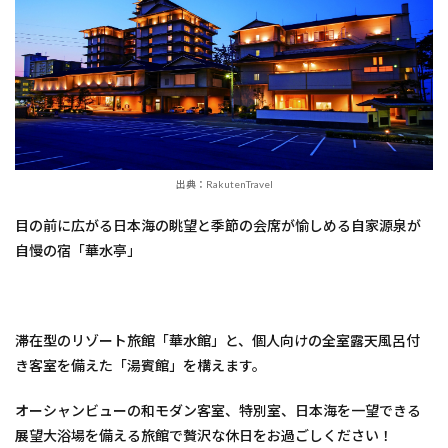
出典：RakutenTravel
目の前に広がる日本海の眺望と季節の会席が愉しめる自家源泉が
自慢の宿「華水亭」
滞在型のリゾート旅館「華水館」と、個人向けの全室露天風呂付
き客室を備えた「湯賓館」を構えます。
オーシャンビューの和モダン客室、特別室、日本海を一望できる
展望大浴場を備える旅館で贅沢な休日をお過ごしください！