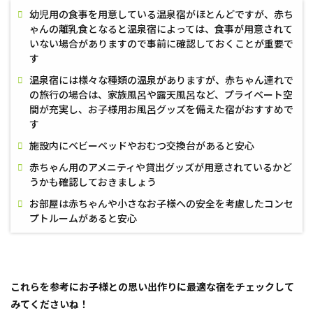
四
幼児用の食事を用意している温泉宿がほとんどですが、赤ち
季】
ゃんの離乳食となると温泉宿によっては、食事が用意されて
6
いない場合がありますので事前に確認しておくことが重要で
5.
す
【萩
温泉
温泉宿には様々な種類の温泉がありますが、赤ちゃん連れで
郷
の旅行の場合は、家族風呂や露天風呂など、プライベート空
夕景
間が充実し、お子様用お風呂グッズを備えた宿がおすすめで
の
す
宿
海の
施設内にベビーベッドやおむつ交換台があると安心
ゆり
か
赤ちゃん用のアメニティや貸出グッズが用意されているかど
ご
うかも確認しておきましょう
萩小
町】
お部屋は赤ちゃんや小さなお子様への安全を考慮したコンセ
プトルームがあると安心
7
6.
【美
作三
湯
これらを参考にお子様との思い出作りに最適な宿をチェックして
湯郷
温
みてくださいね！