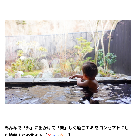
泉
季譜
の
里】
8
7.
【湯
郷温
泉
やさ
しさ
の
宿
竹
亭】
9
8.
【道
後温
泉
ホテ
ル椿
みんなで「外」に出かけて「楽」しく過ごす🎵 をコンセプトにし
館】
た情報まとめサイト【
ソ
ト
ラ
ク
！
】