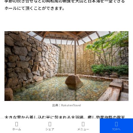
季節の炊き合せなどの純和風の朝食を大山と日本海を一望できる
ホールにて頂くことができます。
出典：RakutenTravel
大きな窓から差し込む光に包まれる大浴場、癒し効果抜群の露天
風呂と共に海中より湧き出す塩の湯は海洋性ミネラルが豊富で保
ホーム
シェア
メニュー
TOPへ
湿効果抜群。