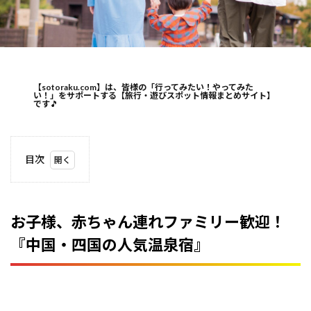
【sotoraku.com】は、皆様の「行ってみたい！やってみた
い！」をサポートする【旅行・遊びスポット情報まとめサイト】
です
🎵
目次
1
お子
様、
赤ち
お子様、赤ちゃん連れファミリー歓迎！
ゃん
『中国・四国の人気温泉宿』
連れ
ファ
ミリ
ー歓
迎！
『中