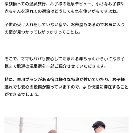
国・
家族揃っての温泉旅行、お子様の温泉デビュー、小さなお子様や
四国
赤ちゃんを連れての宿泊はどうしても気を使いがちですよね。
の人
気温
泉
子供の受け入れをしていない宿や、お部屋もあるのでお気に入り
宿』
の宿が見つかってもがっかりってことも。
2
1.
【皆
生温
そこで、ママもパパも安心して泊まれる赤ちゃんから小さなお子
泉
華水
様まで歓迎の温泉宿を一部ご紹介させていただきます。
亭】
特に、専用プランがある宿は様々な特典が付いていたり、お子様
3
2.
連れでも安心の設備が整っていますので、より快適に滞在すること
【皆
ができるでしょう。
生温
泉
皆生
つる
や
四季
を奏