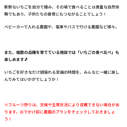
湖観
光農
新鮮ないちごを自分で摘み、その場で食べることは貴重な自然体
園
験でもあり、子供たちの食育にもつながることでしょう！
4
いち
ベビーカーで入れる農園や、電車やバスで行ける農園など様々。
ご狩
りの
ご予
約に
つい
また、複数の品種を育てている施設では「いちごの食べ比べ」も
て
楽しめます🎵
5
広島
いちごを好きなだけ頬張れる至福の時間を、みんなと一緒に楽し
県・
んでみてはいかがでしょうか！
その
他の
地域
「い
ちご
※フルーツ狩りは、天候や生育状況により収穫できない場合があ
狩り
ります。おでかけ前に農園のプランをチェックしておきましょ
スポ
ット
う！
の検