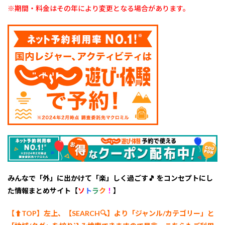
索は
※期間・料金はその年により変更となる場合があります。
こち
らか
ら
🎵」
じゃ
らん
予約
OK！
みんなで「外」に出かけて「楽」しく過ごす🎵 をコンセプトにし
た情報まとめサイト【
ソ
ト
ラ
ク
！
】
【⬆︎TOP】左上、【SEARCH🔍】より「ジャンル/カテゴリー
」と