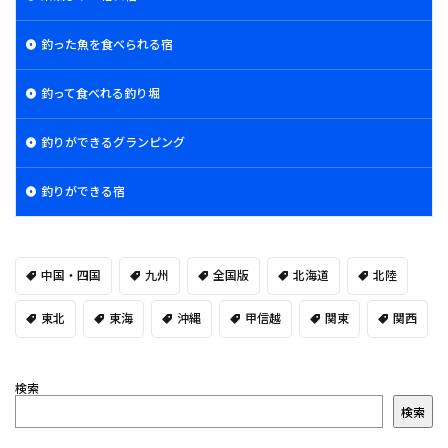
釣った魚を食べられる宿
釣って食べれる釣り堀
釣りができるグランピング
釣りができる宿
中国・四国
九州
全国版
北海道
北陸
東北
東海
沖縄
甲信越
関東
関西
検索
検索