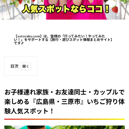
【sotoraku.com】は、皆様の「行ってみたい！やってみた
い！」をサポートする【旅行・遊びスポット情報まとめサイト】
です
🎵
目次
1
お子
様連
れ家
お子様連れ家族・お友達同士・カップルで
族・
楽しめる『広島県・三原市』いちご狩り体
お友
達同
験人気スポット！
士・
カッ
プル
で楽