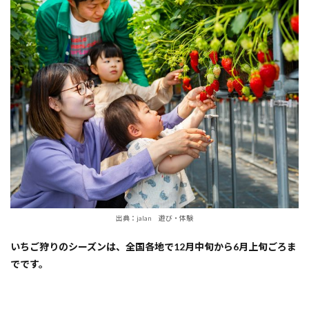
しめ
る
『広
島
県・
三原
市』
いち
ご狩
り体
験人
気ス
ポッ
ト！
2
【大和町】
SMILE-LABO
HIROSHIMA（旧：
出典：jalan 遊び・体験
果実の森公園）
いちご狩りのシーズンは、全国各地で12月中旬から6月上旬ごろま
3
【大
でです。
和
町】
白龍