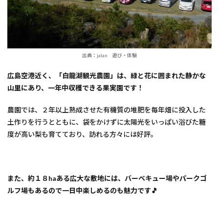
出典：jalan 遊び・体験
広島空港近く、「白龍湖観光農園」は、緑と花に囲まれた静かな
山里にあり、一年中収穫できる果実園です！
農園では、２年以上熟成させた有機質の堆肥を毎年畑に投入した
土作りを行うとともに、袋をかけずに太陽光をいっぱい浴びた糖
度が高い梨も育てており、訪れる方々には好評。
また、約１８haある広大な敷地には、バーベキュー場やパークゴ
ルフ場もあるので一日中楽しめるのも魅力です🎵