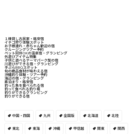
１棟貸し古民家・格安宿
イチゴ狩り体験スポット
お子様連れ・赤ちゃん歓迎の宿
クルージングツアー予約
ペット同伴OKの温泉宿・グランピング
外遊びアイテム特集
子供と遊べるテーマパーク型の宿
川遊びができる宿・グランピング
手ぶらBBQスポット
旬の絶品食材が味わえる宿
沖縄釣り体験・ツアー予約
海辺の宿・グランピング
素泊まり・格安宿
釣った魚を食べられる宿
釣って食べれる釣り堀
釣りができるグランピング
釣りができる宿
中国・四国
九州
全国版
北海道
北陸
東北
東海
沖縄
甲信越
関東
関西