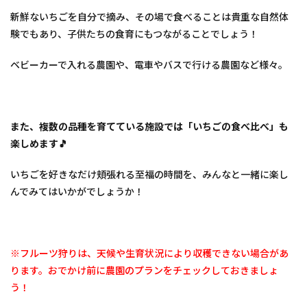
約に
つい
新鮮ないちごを自分で摘み、その場で食べることは貴重な自然体
て
験でもあり、子供たちの食育にもつながることでしょう！
4
茨城
ベビーカーで入れる農園や、電車やバスで行ける農園など様々。
県・
その
他の
地域
「い
また、複数の品種を育てている施設では「いちごの食べ比べ」も
ちご
楽しめます🎵
狩り
スポ
いちごを好きなだけ頬張れる至福の時間を、みんなと一緒に楽し
ット
の検
んでみてはいかがでしょうか！
索は
こち
らか
ら
🎵」
※フルーツ狩りは、天候や生育状況により収穫できない場合があ
じゃ
ります。おでかけ前に農園のプランをチェックしておきましょ
らん
予約
う！
OK！