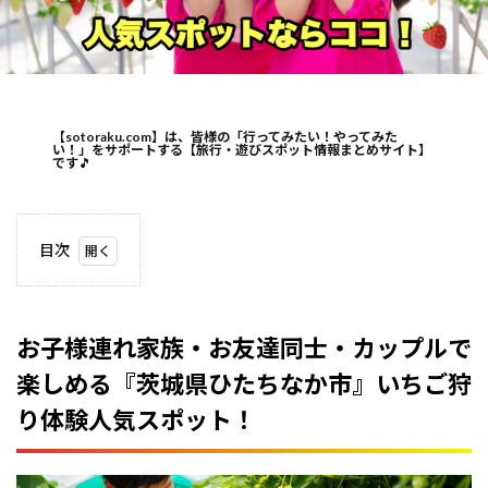
【sotoraku.com】は、皆様の「行ってみたい！やってみた
い！」をサポートする【旅行・遊びスポット情報まとめサイト】
です
🎵
目次
1
お子
様連
れ家
お子様連れ家族・お友達同士・カップルで
族・
楽しめる『茨城県ひたちなか市』いちご狩
お友
達同
り体験人気スポット！
士・
カッ
プル
で楽