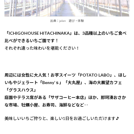
出典：jalan 遊び・体験
「ICHIGOHOUSE HITACHINAKA」は、3品種以上のいちご食べ
比べができるいちご園です！
それぞれ違った味わいを堪能ください！
周辺には女性に大人気！お芋スイーツ「POTATO LABO」、ほし
いもやジェラート「Benny’ｓ」「大丸屋」、海の大展望カフェ
「グラスハウス」
庭園やテラス席がある「サザコーヒー本店」ほか、那珂湊おさか
な市場、牡蠣小屋、お寿司、海鮮などなど‥
美味しいいちご狩りと、楽しい1日をお過ごしいただけます🎵