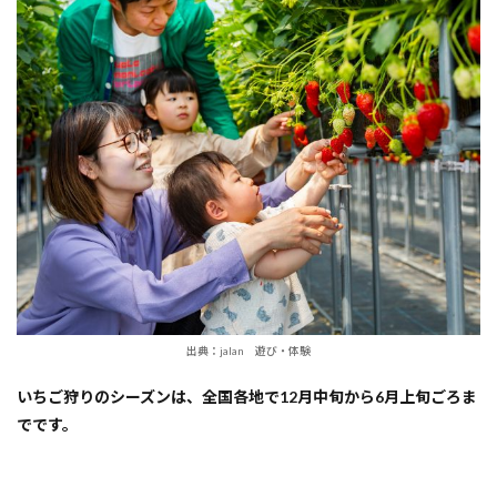
しめ
る
『茨
城県
ひた
ちな
か
市』
いち
ご狩
り体
験人
気ス
ポッ
ト！
2
ICHIGOHOUSE
出典：jalan 遊び・体験
HITACHINAKA
いちご狩りのシーズンは、全国各地で12月中旬から6月上旬ごろま
3
いち
でです。
ご狩
りの
ご予