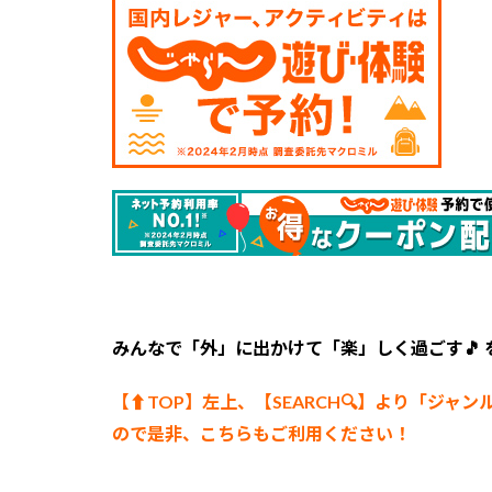
【い
なべ
市大
安
町】
いち
ご園
ニコ
ニコ
ファ
ーム
6
い
ち
ご
みんなで「外」に出かけて「楽」しく過ごす🎵
狩
り
【⬆︎TOP】左上、【SEARCH🔍】より「ジャン
の
ので是非、こちらもご利用ください！
ご
予
約