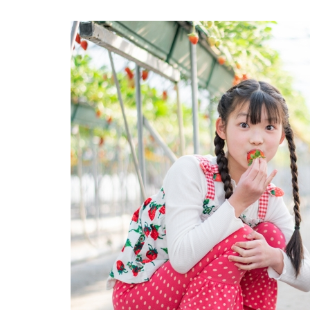
に
つ
い
て
7
三重
県・
その
他の
地域
「い
ちご
狩り
スポ
ット
の検
索は
こち
らか
ら
🎵」