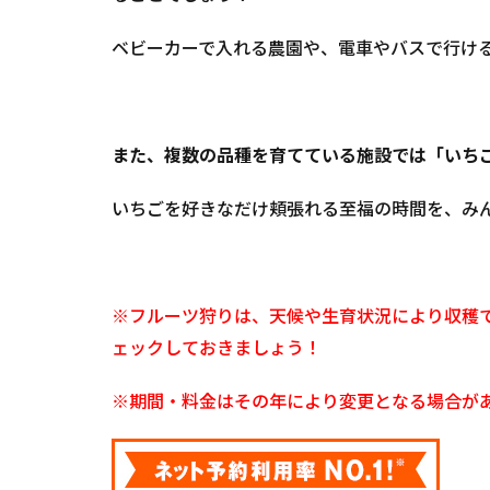
なべ
市員
ベビーカーで入れる農園や、電車やバスで行け
弁
町】
多湖
農園
また、複数の品種を育てている施設では「いちご
4
3.
いちごを好きなだけ頬張れる至福の時間を、み
【い
なべ
市大
安
※フルーツ狩りは、天候や生育状況により収穫
町】
ツイ
ェックしておきましょう！
ンズ
ファ
※期間・料金はその年により変更となる場合が
ーム
5
4.