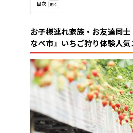
目次
1
お子
様連
お子様連れ家族・お友達同士
れ家
族・
なべ市』いちご狩り体験人気
お友
達同
士・
カッ
プル
で楽
しめ
る
『三
重
県・
いな
べ
市』
いち