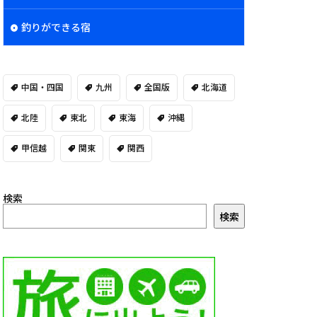
釣りができる宿
中国・四国
九州
全国版
北海道
北陸
東北
東海
沖縄
甲信越
関東
関西
検索
検索