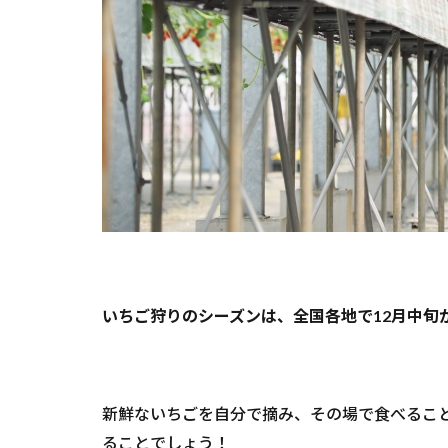
ご狩
り体
験人
気ス
ポッ
ト！
2
1.
【い
なべ
市北
勢
町】
ちり
いちご狩りのシーズンは、全国各地で12月中旬
あフ
ァー
ム
3
新鮮ないちごを自分で摘み、その場で食べるこ
2.
ることでしょう！
【い